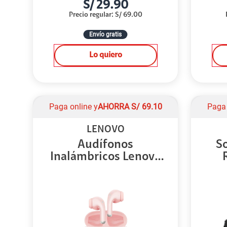
S/
29.90
Precio regular
:
S/
69.00
Envío gratis
Lo quiero
Paga online y
AHORRA
S/
69.10
Paga 
LENOVO
Audífonos
So
Inalámbricos Lenovo
Think...