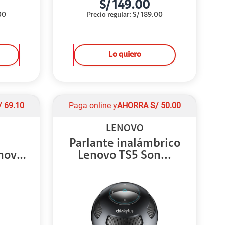
S/
149.00
00
Precio regular
:
S/
189.00
Lo quiero
/
69.10
Paga online y
AHORRA
S/
50.00
LENOVO
Parlante inalámbrico
novo
Lenovo TS5 Son...