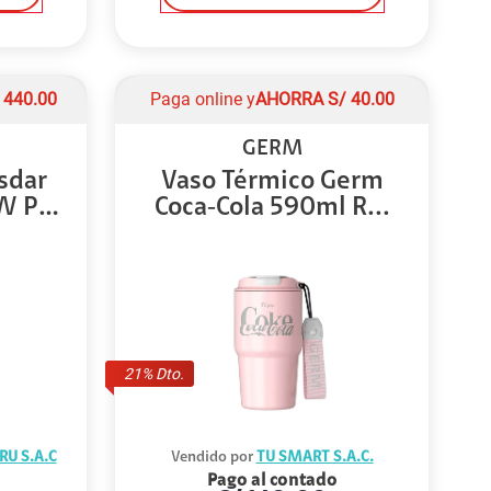
/
440.00
Paga online y
AHORRA
S/
40.00
GERM
sdar
Vaso Térmico Germ
W PD
Coca‑Cola 590ml R...
21
% Dto.
RU S.A.C
Vendido por
TU SMART S.A.C.
Pago al contado