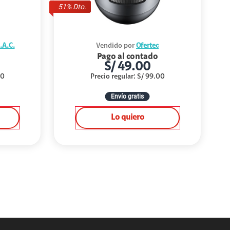
51
% Dto.
A.C.
Vendido por
Ofertec
Pago al contado
S/
49.00
00
Precio regular
:
S/
99.00
Envío gratis
Lo quiero