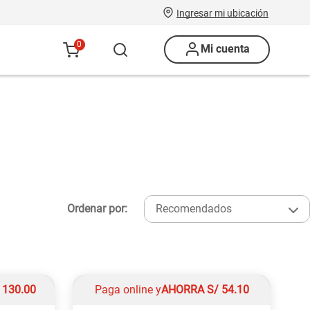
Ingresar mi ubicación
0
Mi cuenta
Ordenar por:
Recomendados
/
130.00
Paga online y
AHORRA
S/
54.10