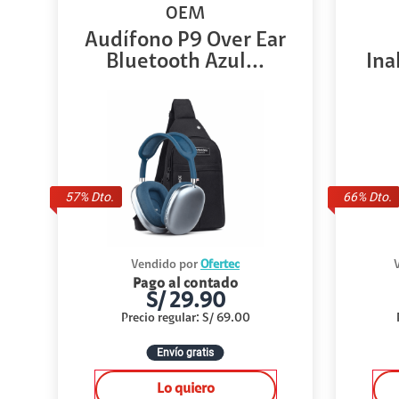
OEM
Audífono P9 Over Ear
Bluetooth Azul...
Ina
57
% Dto.
66
% Dto.
Vendido por
Ofertec
Pago al contado
S/
29.90
Precio regular
:
S/
69.00
Envío gratis
Lo quiero