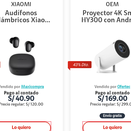
XIAOMI
OEM
Audífonos
Proyector 4K S
lámbricos Xiaomi
HY300 con Andro
Redmi...
43
% Dto.
Vendido por
Maxicompra
Vendido por
Ofertec
Pago al contado
Pago al contado
S/
40.90
S/
169.00
Precio regular
:
S/
120.00
Precio regular
:
S/
299.
Envío gratis
Lo quiero
Lo quiero