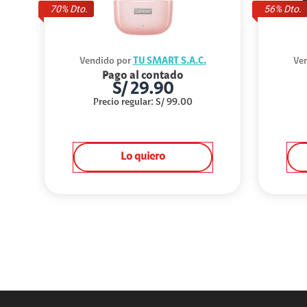
70
% Dto.
56
% Dto.
Vendido por
TU SMART S.A.C.
Ven
Pago al contado
S/
29.90
Precio regular
:
S/
99.00
Lo quiero