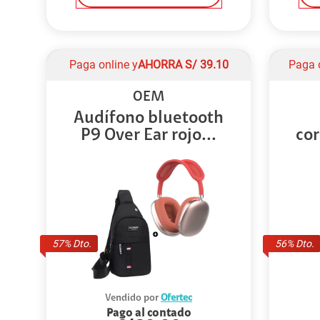
Paga online y
AHORRA
S/
39.10
Paga 
OEM
Audífono bluetooth
P9 Over Ear rojo...
cor
57
% Dto.
56
% Dto.
Vendido por
Ofertec
Pago al contado