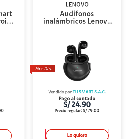
LENOVO
mart
Audífonos
i...
inalámbricos Lenovo
HT38 ...
68
% Dto.
Vendido por
TU SMART S.A.C.
Pago al contado
S/
24.90
00
Precio regular
:
S/
79.00
Lo quiero