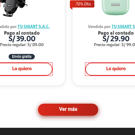
70
% Dto.
dido por
TU SMART S.A.C.
Vendido por
TU SMART S.
Pago al contado
Pago al contado
S/
39.00
S/
29.90
Precio regular
:
S/
89.00
Precio regular
:
S/
99.
Envío gratis
Lo quiero
Lo quiero
Ver más