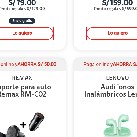
S/
79.00
S/
159.00
Precio regular
:
S/
179.00
Precio regular
:
S/
599.
Envío gratis
Lo quiero
Lo quiero
online y
AHORRA
S/
50.00
Paga online y
AHORRA
S
REMAX
LENOVO
porte para auto
Audífonos
Remax RM-C02
Inalámbricos Le
Think...