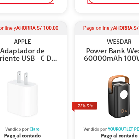
online y
AHORRA
S/
100.00
Paga online y
AHORRA
S
APPLE
WESDAR
Adaptador de
Power Bank We
riente USB - C DE
60000mAh 100
2...
...
73
% Dto.
Vendido por
Claro
Vendido por
YOUROUTLET PE
Pago al contado
Pago al contado