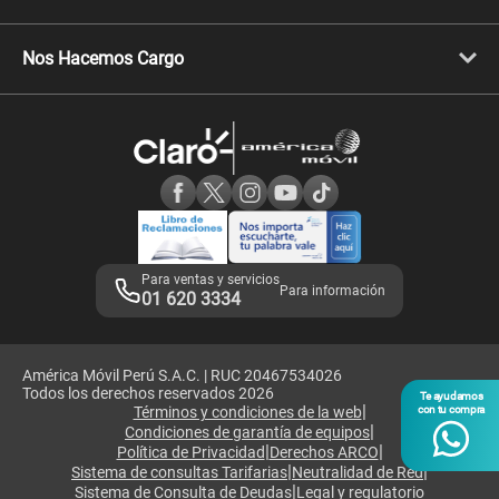
Celulares Xiaomi
Libera tu equipo móvil
Celulares Honor
Llamada por llamada
Celulares Motorola
Nos Hacemos Cargo
Comprobantes electrónicos
Velocidad de internet
Devoluciones por interrupciones
Consultas en línea
Atención de reclamos
Samsung A57
Consulta de reclamos
Consulta de IMEI
Adquirientes iPhone 6, 6S y SE
Hablando Claro
Mensaje de Seguridad
Samsung S25 Ultra
Consideraciones
Términos y Condiciones de Tienda Claro
Libro de Reclamaciones
Legales de marketplace
Para ventas y servicios
Para información
01 620 3334
América Móvil Perú S.A.C. | RUC 20467534026
Todos los derechos reservados 2026
Te ayudamos
|
Términos y condiciones de la web
con tu compra
|
Condiciones de garantía de equipos
|
|
Política de Privacidad
Derechos ARCO
|
|
Sistema de consultas Tarifarias
Neutralidad de Red
|
Sistema de Consulta de Deudas
Legal y regulatorio