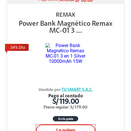
S/
60.00
REMAX
Power Bank Magnético Remax
MC-01 3 ...
34
% Dto.
Vendido por
TU SMART S.A.C.
Pago al contado
S/
119.00
Precio regular
:
S/
179.00
Envío gratis
Lo quiero