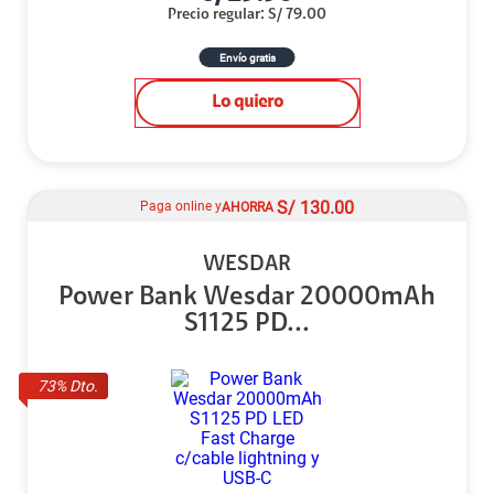
Precio regular
:
S/
79.00
Envío gratis
Lo quiero
S/
130.00
Paga online y
AHORRA
WESDAR
Power Bank Wesdar 20000mAh
S1125 PD...
73
% Dto.