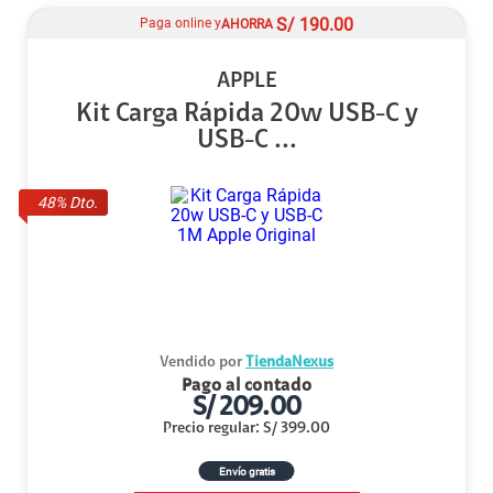
S/
190.00
Paga online y
AHORRA
APPLE
Kit Carga Rápida 20w USB-C y
USB-C ...
48
% Dto.
Vendido por
TiendaNexus
Pago al contado
S/
209.00
Precio regular
:
S/
399.00
Envío gratis