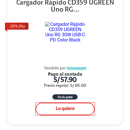
Cargador Rápido CD359 UGREEN
Uno RG...
28
% Dto.
Vendido por
Innovacam
Pago al contado
S/
57.90
Precio regular
:
S/
80.00
Envío gratis
Lo quiero