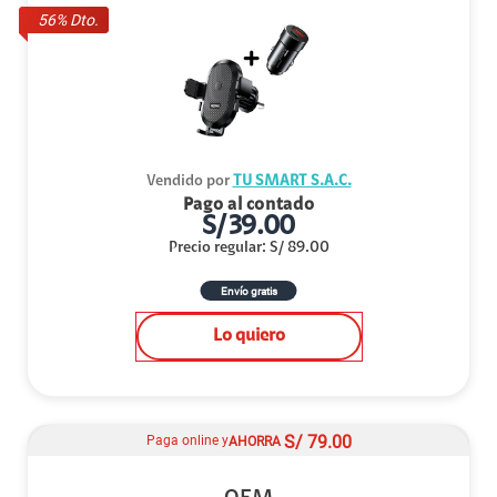
56
% Dto.
Vendido por
TU SMART S.A.C.
Pago al contado
S/
39.00
Precio regular
:
S/
89.00
Envío gratis
Lo quiero
S/
79.00
Paga online y
AHORRA