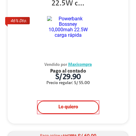
22.5W c...
46
% Dto.
Vendido por
Maxicompra
Pago al contado
S/
29.90
Precio regular
:
S/
55.00
Lo quiero
Paga online y
AHORRA