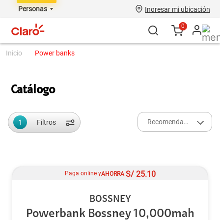
Personas
Ingresar mi ubicación
0
power banks
Catálogo
1
Recomendados
Filtros
S/
25.10
Paga online y
AHORRA
BOSSNEY
Powerbank Bossney 10,000mah