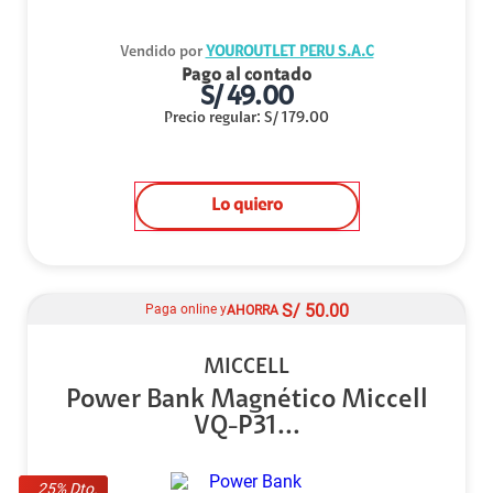
Vendido por
YOUROUTLET PERU S.A.C
Pago al contado
S/
49.00
Precio regular
:
S/
179.00
Lo quiero
S/
50.00
Paga online y
AHORRA
MICCELL
Power Bank Magnético Miccell
VQ-P31...
25
% Dto.