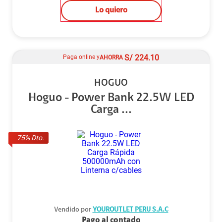
Lo quiero
S/
224.10
Paga online y
AHORRA
HOGUO
Hoguo - Power Bank 22.5W LED
Carga ...
75
% Dto.
Vendido por
YOUROUTLET PERU S.A.C
Pago al contado