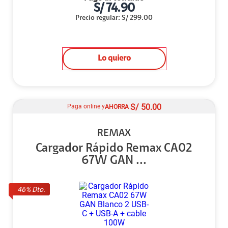
S/
74.90
Precio regular
:
S/
299.00
Lo quiero
S/
50.00
Paga online y
AHORRA
REMAX
Cargador Rápido Remax CA02
67W GAN ...
46
% Dto.