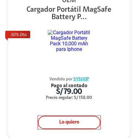
OEM
Cargador Portátil MagSafe
Battery P...
50
% Dto.
Vendido por
SYSHOP
Pago al contado
S/
79.00
Precio regular
:
S/
158.00
Lo quiero