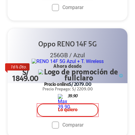
Comparar
Oppo RENO 14F 5G
256GB
/
Azul
Ahora desde
16
% Dto.
S/
1849.00
Precio online
S/
2079.00
Precio Prepago
:
S/
2209.00
39.90
Lo quiero
Comparar