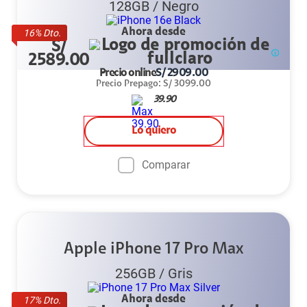
128GB
/
Negro
Ahora desde
16
% Dto.
S/
2589.00
Precio online
S/
2909.00
Precio Prepago
:
S/
3099.00
39.90
Lo quiero
Comparar
Apple iPhone 17 Pro Max
256GB
/
Gris
Ahora desde
17
% Dto.