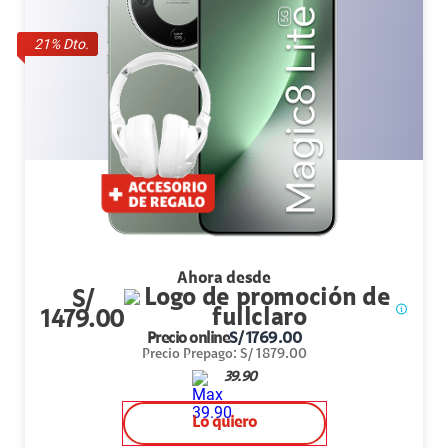
21
% Dto.
Ahora desde
S/
1479.00
Precio online
S/
1769.00
Precio Prepago
:
S/
1879.00
39.90
Lo quiero