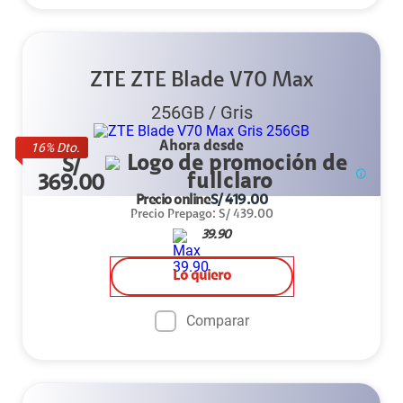
ZTE ZTE Blade V70 Max
256GB
/
Gris
Ahora desde
16
% Dto.
S/
369.00
Precio online
S/
419.00
Precio Prepago
:
S/
439.00
39.90
Lo quiero
Comparar