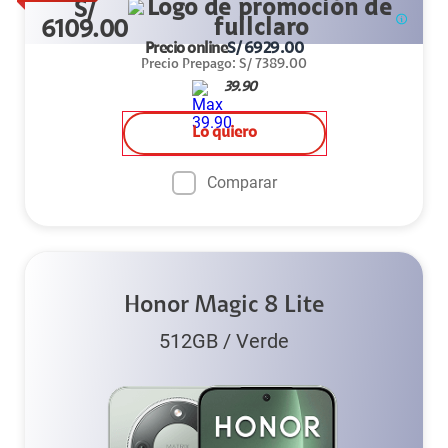
S/
6109.00
Precio online
S/
6929.00
Precio Prepago
:
S/
7389.00
39.90
Lo quiero
Comparar
Honor Magic 8 Lite
512GB
/
Verde