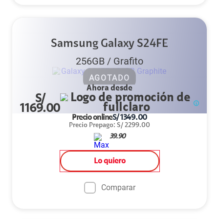
Samsung Galaxy S24FE
256GB
/
Grafito
AGOTADO
Ahora desde
S/
1169.00
Precio online
S/
1349.00
Precio Prepago
:
S/
2299.00
39.90
Lo quiero
Comparar