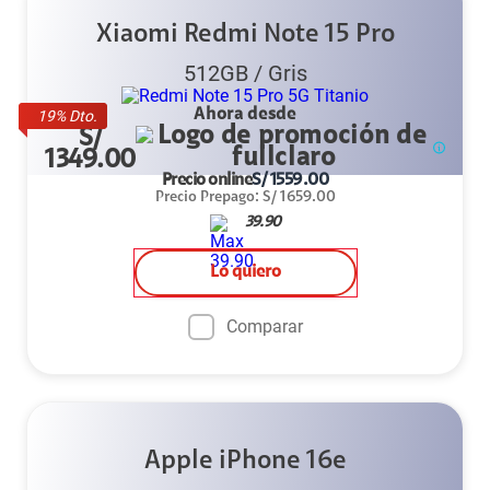
Xiaomi Redmi Note 15 Pro
512GB
/
Gris
Ahora desde
19
% Dto.
S/
1349.00
Precio online
S/
1559.00
Precio Prepago
:
S/
1659.00
39.90
Lo quiero
Comparar
Apple iPhone 16e