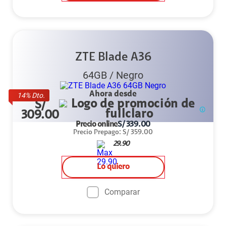
ZTE Blade A36
64GB
/
Negro
Ahora desde
14
% Dto.
S/
309.00
Precio online
S/
339.00
Precio Prepago
:
S/
359.00
29.90
Lo quiero
Comparar