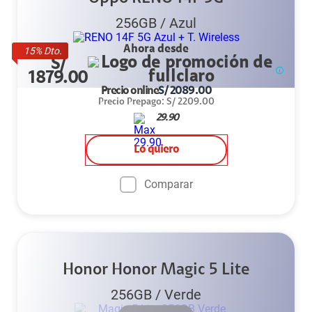
256GB
/
Azul
Ahora desde
15
% Dto.
S/
1879.00
Precio online
S/
2089.00
Precio Prepago
:
S/
2209.00
29.90
Lo quiero
Comparar
Honor Honor Magic 5 Lite
256GB
/
Verde