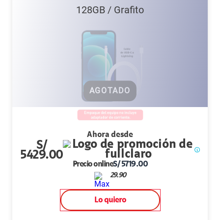
128GB
/
Grafito
AGOTADO
Ahora desde
S/
5429.00
Precio online
S/
5719.00
29.90
Lo quiero