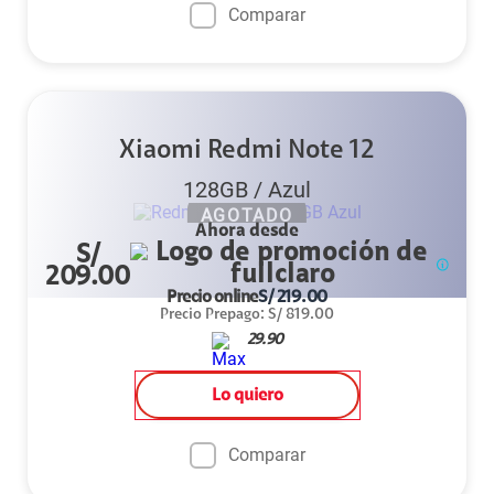
Comparar
Xiaomi Redmi Note 12
128GB
/
Azul
AGOTADO
Ahora desde
S/
209.00
Precio online
S/
219.00
Precio Prepago
:
S/
819.00
29.90
Lo quiero
Comparar