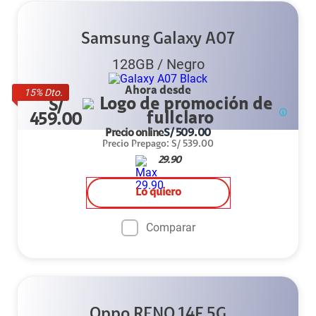
Samsung Galaxy A07
128GB
/
Negro
Ahora desde
15
% Dto.
S/
459.00
Precio online
S/
509.00
Precio Prepago
:
S/
539.00
29.90
Lo quiero
Comparar
Oppo RENO 14F 5G