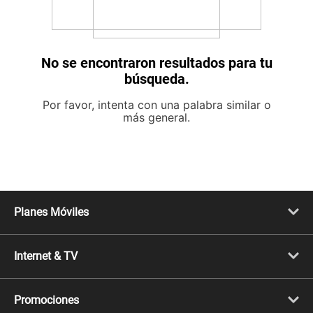
No se encontraron resultados para tu
búsqueda.
Por favor, intenta con una palabra similar o
más general.
Planes Móviles
Portabilidad
Línea Nueva
Internet & TV
Línea Adicional
Planes ilimitados
Internet Fibra Óptica
Prepago Chévere
Internet + TV
Migración
Promociones
Mejora tu plan