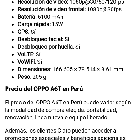
Resolución de video:
1080p@30/60/120fps
Resolución de video frontal:
1080p@30fps
Batería
: 6100 mAh
Carga rápida:
15W
GPS
: Sí
Desbloqueo facial: Sí
Desbloqueo por huella
: Sí
VoLTE
: Sí
VoWiFi
: Sí
Dimensiones
: 166.605 × 78.514 × 8.61 mm
Peso
: 205 g
Precio del OPPO A6T en Perú
El precio del OPPO A6T en Perú puede variar según
la modalidad de compra elegida: portabilidad,
renovación, línea nueva o equipo liberado.
Además, los clientes Claro pueden acceder a
promociones especiales y beneficios adicionales