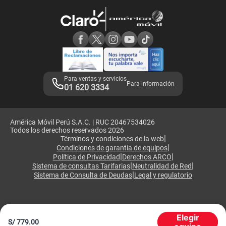
Atención de reclamos
Samsung A57
Consulta de reclamos
Consulta de IMEI
Adquirientes iPhone 6, 6S y SE
Hablando Claro
Mensaje de Seguridad
Samsung S25 Ultra
Consideraciones
Términos y Condiciones de Tienda Claro
Libro de Reclamaciones
Legales de marketplace
Para ventas y servicios
Para información
01 620 3334
América Móvil Perú S.A.C. | RUC 20467534026
Todos los derechos reservados 2026
|
Términos y condiciones de la web
|
Condiciones de garantía de equipos
|
|
Política de Privacidad
Derechos ARCO
|
|
Sistema de consultas Tarifarias
Neutralidad de Red
|
Sistema de Consulta de Deudas
Legal y regulatorio
Elegir
S/
779.00