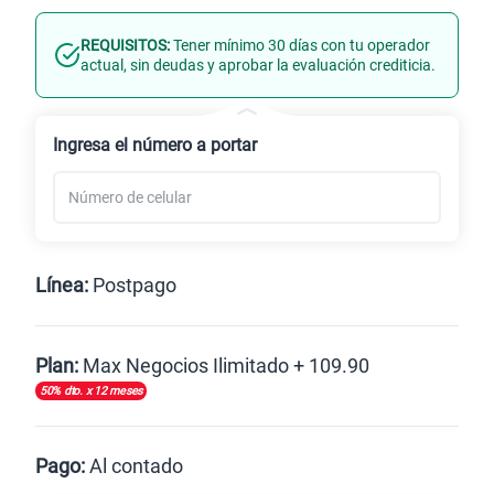
REQUISITOS:
Tener mínimo 30 días con tu operador
Línea Nueva
Portabilidad
actual, sin deudas y aprobar la evaluación crediticia.
Renovación
Ingresa el número a portar
Línea:
Postpago
Postpago
Plan:
Max Negocios Ilimitado + 109.90
50% dto. x 12 meses
Max
Max Ilimitado
Pago:
Al contado