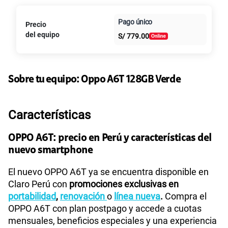
Paga en
125GB
en alta velocidad
Pago único
Precio
Al contado
Cuotas Claro
cuotas sin
S/
39.95
S/
79.90
del equipo
S/
779.00
intereses
50% dto. x 6 meses
Paga solo
Sobre tu equipo:
Oppo
A6T 128GB Verde
135GB
en alta velocidad
S/
47.95
S/
95.90
Características
50% dto. x 12 meses
Paga solo
OPPO A6T: precio en Perú y características del
nuevo smartphone
Ver más planes
El nuevo OPPO A6T ya se encuentra disponible en
Claro Perú con
promociones exclusivas en
portabilidad
,
renovación
o
línea nueva
.
Compra el
OPPO A6T con plan postpago y accede a cuotas
mensuales, beneficios especiales y una experiencia