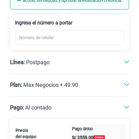
actual, sin deudas y aprobar la evaluación crediticia.
Renovación
Ingresa el número a portar
Línea:
Postpago
Postpago
Plan:
Max Negocios + 49.90
Max
Max Ilimitado
Pago:
Al contado
Paga en
Pago único
Precio
10GB
en alta velocidad
Al contado
Cuotas Claro
cuotas sin
S/
29.90
del equipo
Paga solo
S/
2559.00
intereses