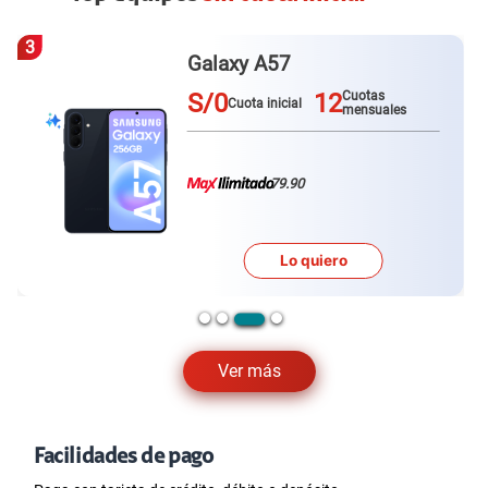
4
Redmi Note 15
S/0
12
Cuotas
Cuota inicial
mensuales
79.90
Lo quiero
Ver más
Facilidades de pago