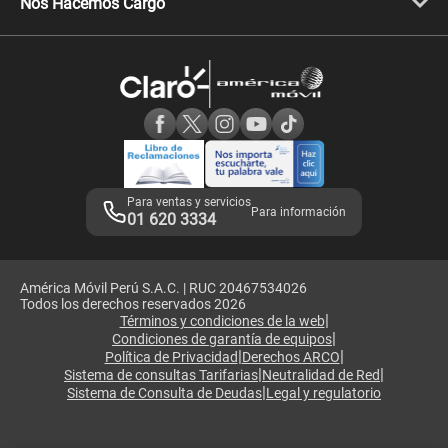
Nos Hacemos Cargo
Comprobantes electrónicos
Velocidad de internet
Devoluciones por interrupciones
Consultas en línea
Atención de reclamos
Samsung A57
Consulta de reclamos
Consulta de IMEI
Adquirientes iPhone 6, 6S y SE
Hablando Claro
Mensaje de Seguridad
Samsung S25 Ultra
Consideraciones
Términos y Condiciones de Tienda Claro
Libro de Reclamaciones
Legales de marketplace
Para ventas y servicios
Para información
01 620 3334
América Móvil Perú S.A.C. | RUC 20467534026
Todos los derechos reservados 2026
|
Términos y condiciones de la web
|
Condiciones de garantía de equipos
|
|
Política de Privacidad
Derechos ARCO
|
|
Sistema de consultas Tarifarias
Neutralidad de Red
|
Sistema de Consulta de Deudas
Legal y regulatorio