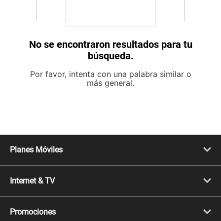
No se encontraron resultados para tu
búsqueda.
Por favor, intenta con una palabra similar o
más general.
Planes Móviles
Portabilidad
Línea Nueva
Internet & TV
Línea Adicional
Planes ilimitados
Internet Fibra Óptica
Prepago Chévere
Internet + TV
Migración
Promociones
Mejora tu plan