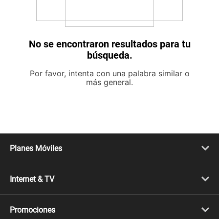
No se encontraron resultados para tu
búsqueda.
Por favor, intenta con una palabra similar o
más general.
Planes Móviles
Portabilidad
Línea Nueva
Internet & TV
Línea Adicional
Planes ilimitados
Internet Fibra Óptica
Prepago Chévere
Internet + TV
Migración
Promociones
Mejora tu plan