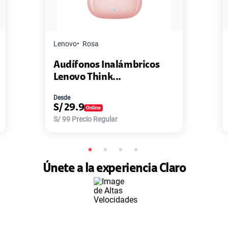
a
Master G
Negro
s Inalámbricos
Pack de 2 Power Ban
ink...
Master-G ...
Desde
S/
77.9
Regular
S/
168
Precio Regular
Únete a la experiencia Claro