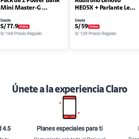
Pack de 2 Power Bank
Audífono Lenovo
Mini Master-G ...
HE05X + Parlante Le...
Desde
Desde
S/
77.9
S/
59
S/
168
Precio Regular
S/
129
Precio Regular
Únete a la experiencia Claro
d 4.5
Planes especiales para ti