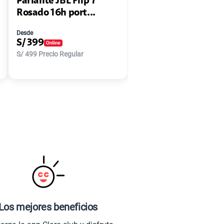
Parlante JBL Flip 7
Rosado 16h port...
Desde
S/
399
S/
499
Precio Regular
Los mejores beneficios