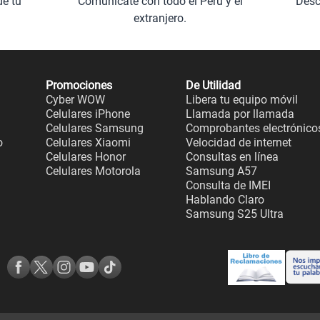
de tu
Comunícate con todo el Perú y el
Desc
extranjero.
Promociones
De Utilidad
Cyber WOW
Libera tu equipo móvil
Celulares iPhone
Llamada por llamada
Celulares Samsung
Comprobantes electrónico
o
Celulares Xiaomi
Velocidad de internet
Celulares Honor
Consultas en línea
Celulares Motorola
Samsung A57
Consulta de IMEI
Hablando Claro
Samsung S25 Ultra