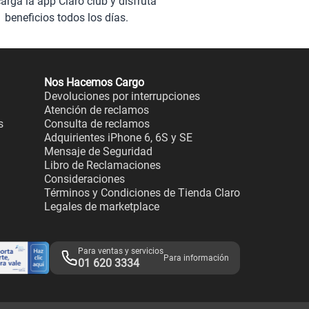
arga la app Claro club y disfruta
beneficios todos los días.
Nos Hacemos Cargo
Devoluciones por interrupciones
Atención de reclamos
s
Consulta de reclamos
Adquirientes iPhone 6, 6S y SE
Mensaje de Seguridad
Libro de Reclamaciones
Consideraciones
Términos y Condiciones de Tienda Claro
Legales de marketplace
Para ventas y servicios
Para información
01 620 3334