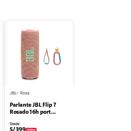
JBL
Rosa
Parlante JBL Flip 7
Rosado 16h port...
Desde
S/
399