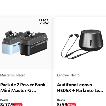
Master G
Negro
Lenovo
Negro
Pack de 2 Power Bank
Audífono Lenovo
Mini Master-G ...
HE05X + Parlante Le...
Desde
Desde
S/
77.9
S/
59