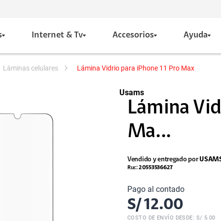
s
Internet & Tv
Accesorios
Ayuda
láminas celulares
Lámina Vidrio para iPhone 11 Pro Max
Usams
Lámina Vidr
Ma...
Vendido y entregado por
USAMS
Ruc:
20553536627
Pago al contado
S/
12.00
COSTO DE ENVÍO DESDE: S/ 5.00