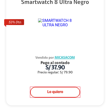
Smartwatch 8 Ultra Negro
53
% Dto.
Vendido por
MICASACOM
Pago al contado
S/
37.90
Precio regular
:
S/
79.90
Lo quiero