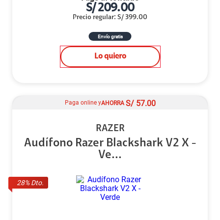
S/
209.00
Precio regular
:
S/
399.00
Envío gratis
Lo quiero
S/
57.00
Paga online y
AHORRA
RAZER
Audífono Razer Blackshark V2 X -
Ve...
28
% Dto.