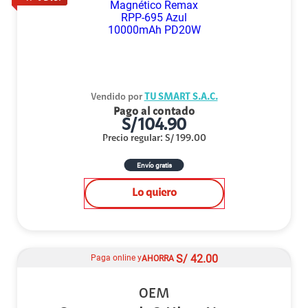
Vendido por
TU SMART S.A.C.
Pago al contado
S/
104.90
Precio regular
:
S/
199.00
Envío gratis
Lo quiero
S/
42.00
Paga online y
AHORRA
OEM