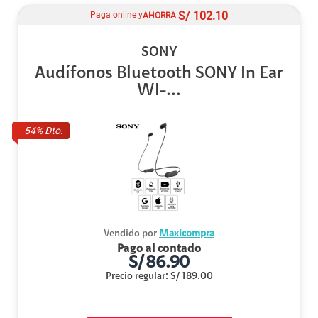
S/
102.10
Paga online y
AHORRA
SONY
Audífonos Bluetooth SONY In Ear
WI-...
54
% Dto.
Vendido por
Maxicompra
Pago al contado
S/
86.90
Precio regular
:
S/
189.00