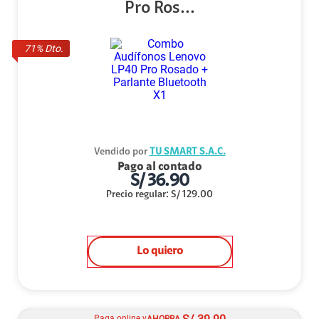
Pro Ros...
71
% Dto.
Vendido por
TU SMART S.A.C.
Pago al contado
S/
36.90
Precio regular
:
S/
129.00
Lo quiero
Paga online y
AHORRA