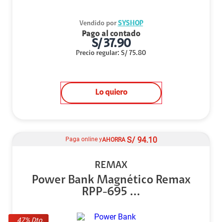
Vendido por
SYSHOP
Pago al contado
S/
37.90
Precio regular
:
S/
75.80
Lo quiero
S/
94.10
Paga online y
AHORRA
REMAX
Power Bank Magnético Remax
RPP-695 ...
47
% Dto.