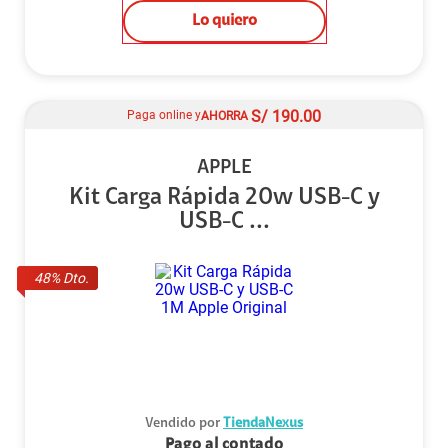
Lo quiero
S/
190.00
Paga online y
AHORRA
APPLE
Kit Carga Rápida 20w USB-C y
USB-C ...
48
% Dto.
Vendido por
TiendaNexus
Pago al contado