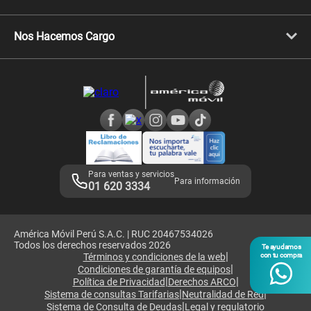
Celulares Xiaomi
Libera tu equipo móvil
Celulares Honor
Llamada por llamada
Celulares Motorola
Nos Hacemos Cargo
Comprobantes electrónicos
Velocidad de internet
Devoluciones por interrupciones
Consultas en línea
Atención de reclamos
Samsung A57
Consulta de reclamos
Consulta de IMEI
Adquirientes iPhone 6, 6S y SE
Hablando Claro
Mensaje de Seguridad
Samsung S25 Ultra
Consideraciones
Términos y Condiciones de Tienda Claro
Libro de Reclamaciones
Legales de marketplace
Para ventas y servicios
Para información
01 620 3334
América Móvil Perú S.A.C. | RUC 20467534026
Todos los derechos reservados 2026
Te ayudamos
|
Términos y condiciones de la web
con tu compra
|
Condiciones de garantía de equipos
|
|
Política de Privacidad
Derechos ARCO
|
|
Sistema de consultas Tarifarias
Neutralidad de Red
|
Sistema de Consulta de Deudas
Legal y regulatorio