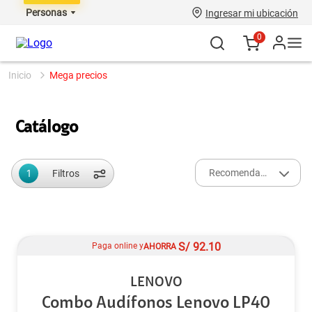
Personas
Ingresar mi ubicación
0
mega precios
Catálogo
1
Recomendados
Filtros
S/
92.10
Paga online y
AHORRA
LENOVO
Combo Audífonos Lenovo LP40