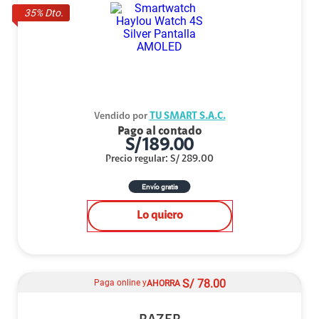
35
% Dto.
Vendido por
TU SMART S.A.C.
Pago al contado
S/
189.00
Precio regular
:
S/
289.00
Envío gratis
Lo quiero
S/
78.00
Paga online y
AHORRA