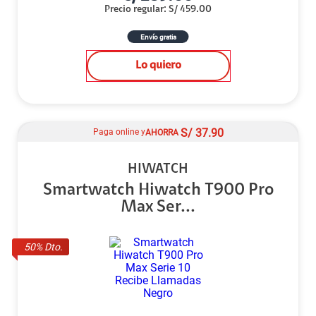
Precio regular
:
S/
459.00
Envío gratis
Lo quiero
S/
37.90
Paga online y
AHORRA
HIWATCH
Smartwatch Hiwatch T900 Pro
Max Ser...
50
% Dto.