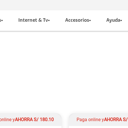
s
Internet & Tv
Accesorios
Ayuda
online y
AHORRA
S/
180.10
Paga online y
AHORRA
S