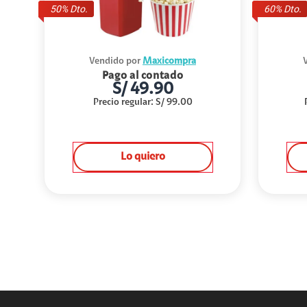
50
% Dto.
60
% Dto.
Vendido por
Maxicompra
Pago al contado
S/
49.90
Precio regular
:
S/
99.00
Lo quiero