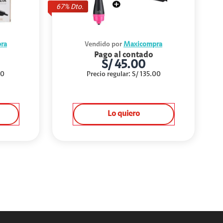
67
% Dto.
ra
Vendido por
Maxicompra
Pago al contado
S/
45.00
00
Precio regular
:
S/
135.00
Lo quiero