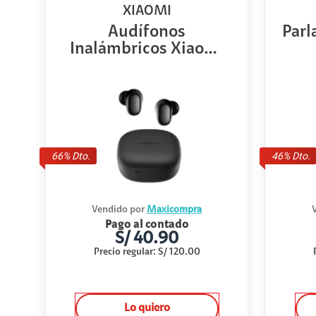
XIAOMI
Audífonos
Parl
Inalámbricos Xiaomi
Redmi...
66
% Dto.
46
% Dto.
Vendido por
Maxicompra
Pago al contado
S/
40.90
Precio regular
:
S/
120.00
Lo quiero