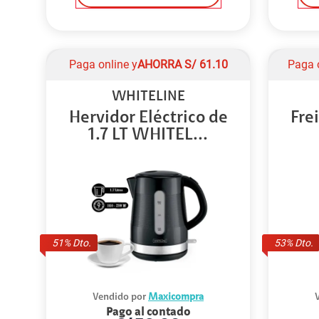
Paga online y
AHORRA
S/
61.10
Paga 
WHITELINE
Hervidor Eléctrico de
Fre
1.7 LT WHITEL...
51
% Dto.
53
% Dto.
Vendido por
Maxicompra
Pago al contado