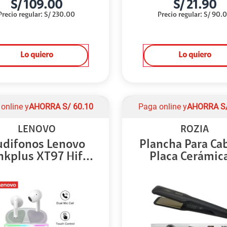
S/
109.00
S/
21.90
Precio regular
:
S/
230.00
Precio regular
:
S/
90.
Lo quiero
Lo quiero
online y
AHORRA
S/
60.10
Paga online y
AHORRA
S
LENOVO
ROZIA
udifonos Lenovo
Plancha Para Ca
nkplus XT97 Hif...
Placa Cerámica