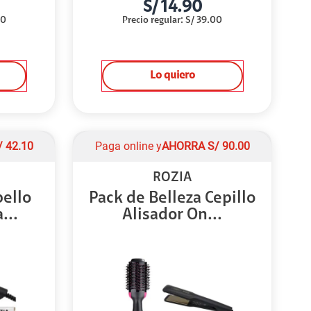
S/
14.90
00
Precio regular
:
S/
39.00
Lo quiero
/
42.10
Paga online y
AHORRA
S/
90.00
ROZIA
bello
Pack de Belleza Cepillo
...
Alisador On...