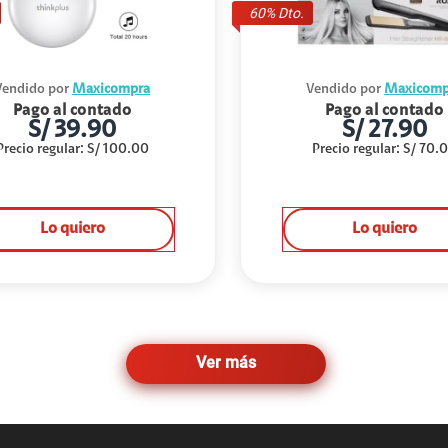
60
% Dto.
Vendido por
Maxicompra
Vendido por
Maxicomp
Pago al contado
Pago al contado
S/
39.90
S/
27.90
Precio regular
:
S/
100.00
Precio regular
:
S/
70.
Lo quiero
Lo quiero
Ver más