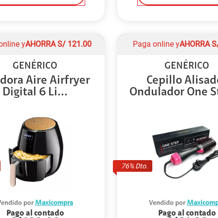
online y
AHORRA
S/
121.00
Paga online y
AHORRA
S
GENÉRICO
GENÉRICO
idora Aire Airfryer
Cepillo Alisad
Digital 6 Li...
Ondulador One St
76
% Dto.
Vendido por
Maxicompra
Vendido por
Maxicomp
Pago al contado
Pago al contado