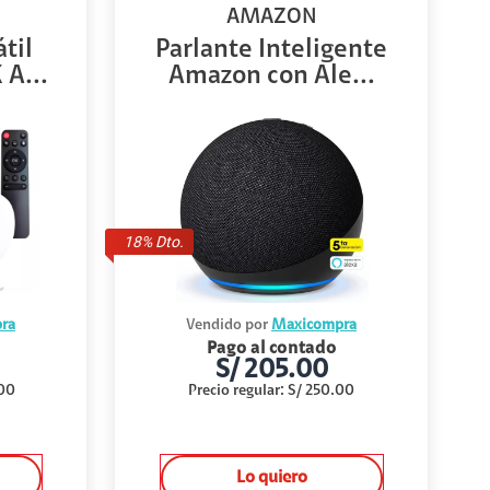
AMAZON
til
Parlante Inteligente
A...
Amazon con Ale...
18
% Dto.
ra
Vendido por
Maxicompra
Pago al contado
S/
205.00
00
Precio regular
:
S/
250.00
Lo quiero