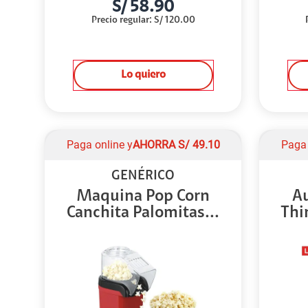
S/
58.90
Precio regular
:
S/
120.00
Lo quiero
Paga online y
AHORRA
S/
49.10
Paga 
GENÉRICO
Maquina Pop Corn
A
Canchita Palomitas...
Thi