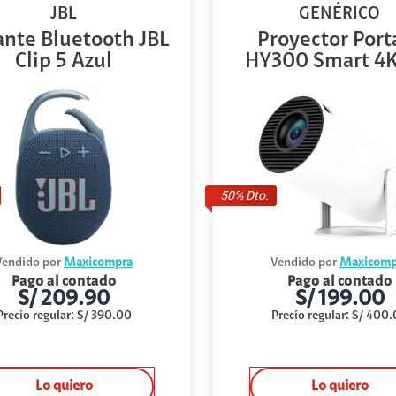
JBL
GENÉRICO
ante Bluetooth JBL
Proyector Portá
Clip 5 Azul
HY300 Smart 4K 
50
% Dto.
Vendido por
Maxicompra
Vendido por
Maxicomp
Pago al contado
Pago al contado
S/
209.90
S/
199.00
Precio regular
:
S/
390.00
Precio regular
:
S/
400.
Lo quiero
Lo quiero