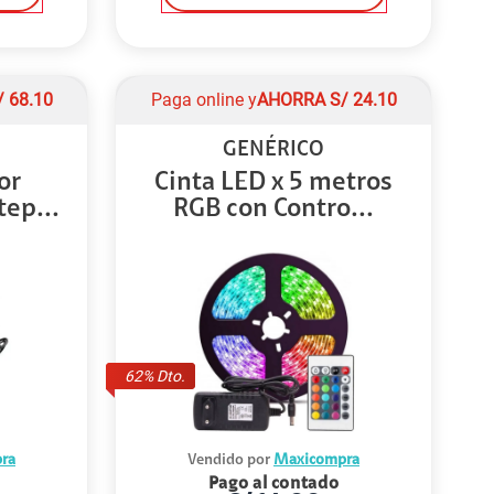
/
68.10
Paga online y
AHORRA
S/
24.10
GENÉRICO
or
Cinta LED x 5 metros
ep...
RGB con Contro...
62
% Dto.
ra
Vendido por
Maxicompra
Pago al contado