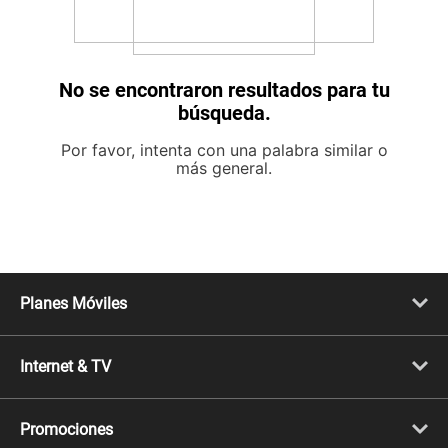
No se encontraron resultados para tu
búsqueda.
Por favor, intenta con una palabra similar o
más general.
Planes Móviles
Portabilidad
Línea Nueva
Internet & TV
Línea Adicional
Planes ilimitados
Internet Fibra Óptica
Prepago Chévere
Internet + TV
Migración
Promociones
Mejora tu plan