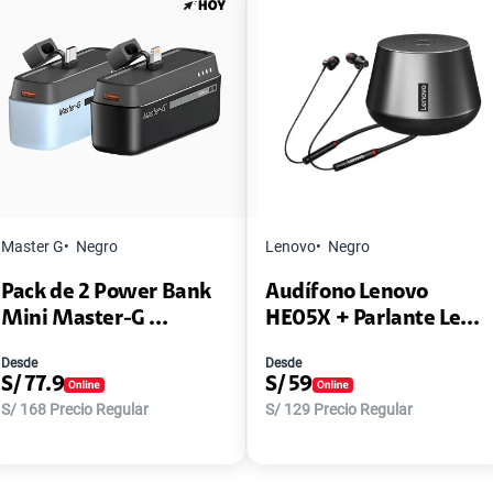
Master G
Negro
Lenovo
Negro
Pack de 2 Power Bank
Audífono Lenovo
Mini Master-G ...
HE05X + Parlante Le...
Desde
Desde
S/
77.9
S/
59
S/
168
Precio Regular
S/
129
Precio Regular