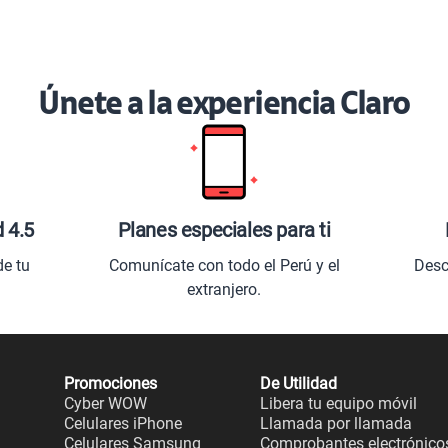
Únete a la experiencia Claro
d 4.5
Planes especiales para ti
de tu
Comunícate con todo el Perú y el
Desc
extranjero.
Promociones
De Utilidad
Cyber WOW
Libera tu equipo móvil
Celulares iPhone
Llamada por llamada
Celulares Samsung
Comprobantes electrónico