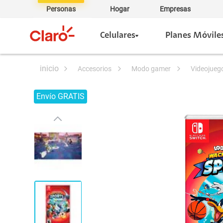
Personas
Hogar
Empresas
Celulares
Planes Móvile
accesorios
modo gamer
videojueg
Envío GRATIS