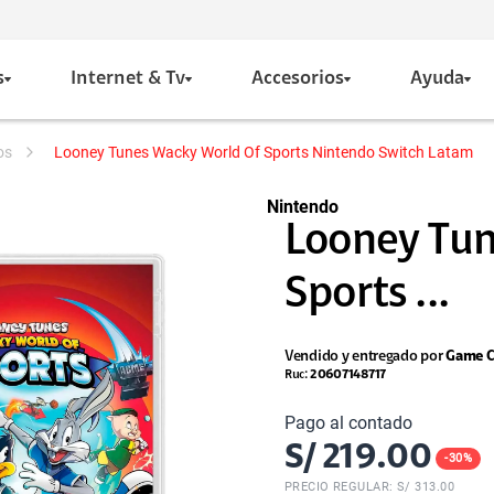
s
Internet & Tv
Accesorios
Ayuda
os
Looney Tunes Wacky World Of Sports Nintendo Switch Latam
Nintendo
Looney Tu
Sports ...
Vendido y entregado por
Game C
Ruc:
20607148717
Pago al contado
S/
219.00
-
30
%
PRECIO REGULAR: S/
313.00