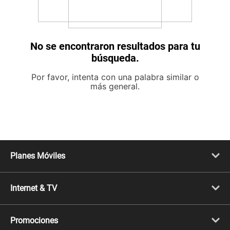
No se encontraron resultados para tu
búsqueda.
Por favor, intenta con una palabra similar o
más general.
Planes Móviles
Portabilidad
Línea Nueva
Internet & TV
Línea Adicional
Planes ilimitados
Internet Fibra Óptica
Prepago Chévere
Internet + TV
Migración
Promociones
Mejora tu plan