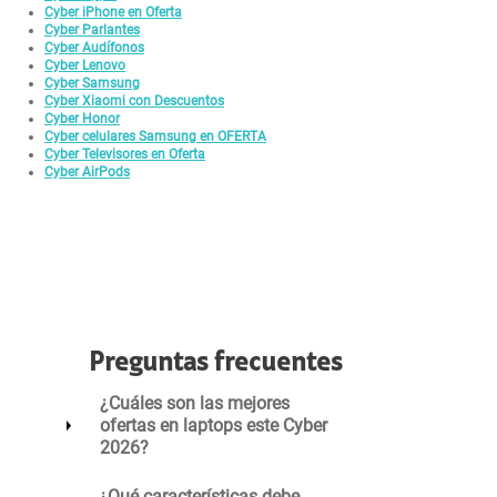
Cyber iPhone en Oferta
Cyber Parlantes
Cyber Audífonos
Cyber Lenovo
Cyber Samsung
Cyber Xiaomi con Descuentos
Cyber Honor
Cyber celulares Samsung en OFERTA
Cyber Televisores en Oferta
Cyber AirPods
Preguntas frecuentes
¿Cuáles son las mejores
ofertas en laptops este Cyber
2026?
¿Qué características debe