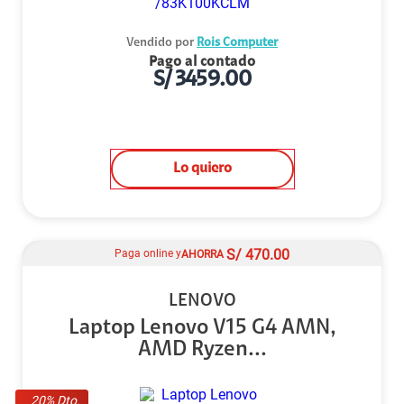
Vendido por
Rois Computer
Pago al contado
S/
3459.00
Lo quiero
S/
470.00
Paga online y
AHORRA
LENOVO
Laptop Lenovo V15 G4 AMN,
AMD Ryzen...
20
% Dto.