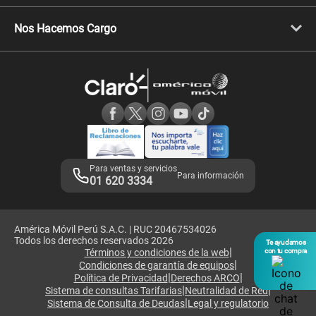
Celulares Xiaomi
Libera tu equipo móvil
Celulares Honor
Llamada por llamada
Celulares Motorola
Nos Hacemos Cargo
Comprobantes electrónicos
Velocidad de internet
Devoluciones por interrupciones
Consultas en línea
Atención de reclamos
Samsung A57
Consulta de reclamos
Consulta de IMEI
Adquirientes iPhone 6, 6S y SE
Hablando Claro
Mensaje de Seguridad
Samsung S25 Ultra
Consideraciones
Términos y Condiciones de Tienda Claro
Libro de Reclamaciones
Legales de marketplace
Para ventas y servicios
Para información
01 620 3334
América Móvil Perú S.A.C. | RUC 20467534026
Todos los derechos reservados 2026
Te ayudamos
|
Términos y condiciones de la web
con tu compra
|
Condiciones de garantía de equipos
|
|
Política de Privacidad
Derechos ARCO
|
|
Sistema de consultas Tarifarias
Neutralidad de Red
|
Sistema de Consulta de Deudas
Legal y regulatorio