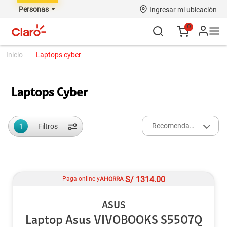
Personas
Ingresar mi ubicación
0
laptops cyber
Laptops Cyber
1
Recomendados
Filtros
S/
1314.00
Paga online y
AHORRA
ASUS
Laptop Asus VIVOBOOKS S5507Q