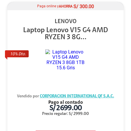
S/
300.00
Paga online y
AHORRA
LENOVO
Laptop Lenovo V15 G4 AMD
RYZEN 3 8G...
10
% Dto.
Vendido por
CORPORACION INTERNATIONAL QF S.A.C.
Pago al contado
S/
2699.00
Precio regular
:
S/
2999.00