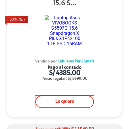
15.6 S...
23
% Dto.
Vendido por
Celulares Perú Smart
Pago al contado
S/
4385.00
Precio regular
:
S/
5699.00
Lo quiero
Paga online y
AHORRA