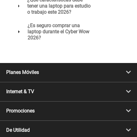
tener una laptop para estudio
o trabajo este 2026?
¿Es seguro comprar una
laptop durante el Cyber Wow
2026?
Planes Móviles
Portabilidad
Línea Nueva
Internet & TV
Línea Adicional
Planes ilimitados
Internet Fibra Óptica
Prepago Chévere
Internet + TV
Migración
Promociones
Mejora tu plan
Conviértete en Full Claro
Cyber WOW
Celulares iPhone
De Utilidad
Celulares Samsung