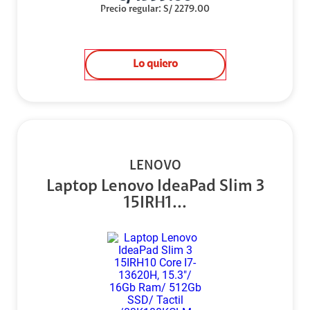
Precio regular
:
S/
2279.00
Lo quiero
LENOVO
Laptop Lenovo IdeaPad Slim 3
15IRH1...