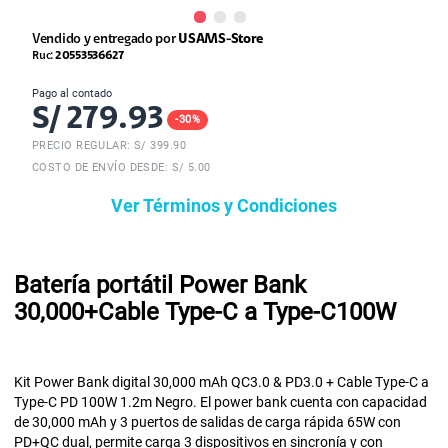
Vendido y entregado por
USAMS-Store
Ruc:
20553536627
Pago al contado
S/
279.93
-
30
%
PRECIO REGULAR: S/
399.90
COSTO DE ENVÍO DESDE: S/ 5.00
Ver Términos y Condiciones
Batería portátil Power Bank
30,000+Cable Type-C a Type-C100W
Kit Power Bank digital 30,000 mAh QC3.0 & PD3.0 + Cable Type-C a
Type-C PD 100W 1.2m Negro. El power bank cuenta con capacidad
de 30,000 mAh y 3 puertos de salidas de carga rápida 65W con
PD+QC dual, permite carga 3 dispositivos en sincronía y con