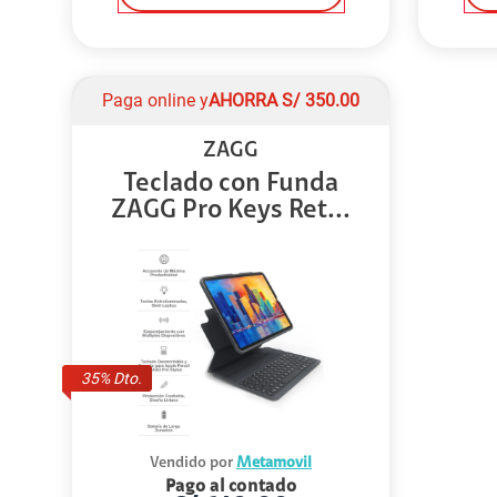
Paga online y
AHORRA
S/
350.00
ZAGG
Teclado con Funda
ZAGG Pro Keys Ret...
35
% Dto.
Vendido por
Metamovil
Pago al contado