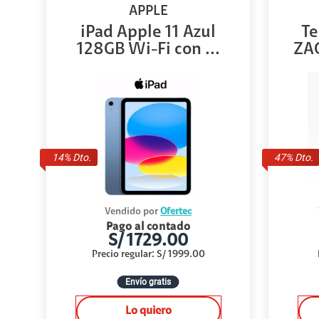
APPLE
iPad Apple 11 Azul
Te
128GB Wi-Fi con ...
ZAG
14
% Dto.
47
% Dto.
Vendido por
Ofertec
Pago al contado
S/
1729.00
Precio regular
:
S/
1999.00
Envío gratis
Lo quiero