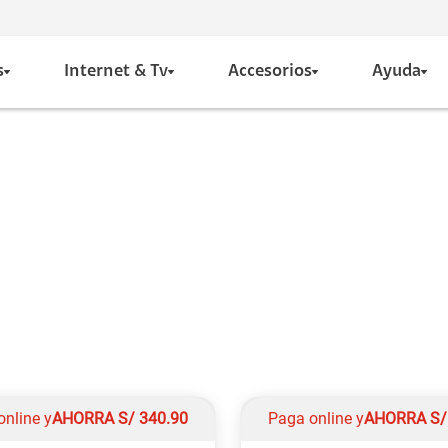
s
Internet & Tv
Accesorios
Ayuda
online y
AHORRA
S/
340.90
Paga online y
AHORRA
S