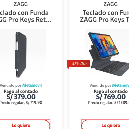
ZAGG
ZAGG
clado con Funda
Teclado con Fu
G Pro Keys Ret...
ZAGG Pro Keys T
45
% Dto.
Vendido por
Metamovil
Vendido por
Metamov
Pago al contado
Pago al contado
S/
379.00
S/
769.00
Precio regular
:
S/
719.90
Precio regular
:
S/
1389
Lo quiero
Lo quiero