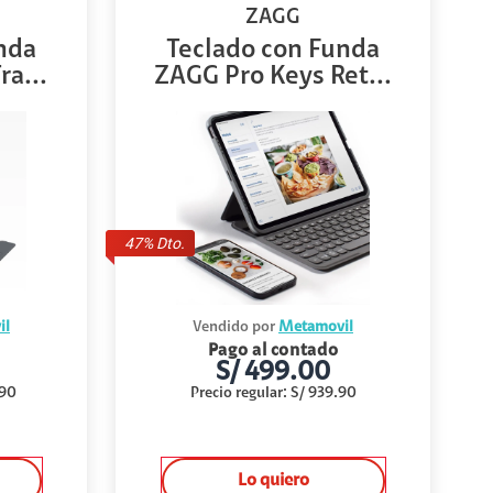
ZAGG
nda
Teclado con Funda
ra...
ZAGG Pro Keys Ret...
47
% Dto.
il
Vendido por
Metamovil
Pago al contado
S/
499.00
.90
Precio regular
:
S/
939.90
Lo quiero