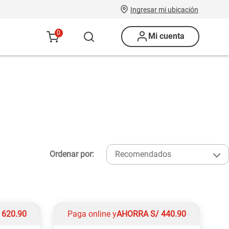
Ingresar mi ubicación
0
Mi cuenta
Ordenar por:
Recomendados
/
620.90
Paga online y
AHORRA
S/
440.90