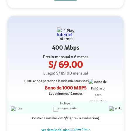
1 Play
Internet
400 Mbps
Precio mensual
x 6 meses
S/
69.00
Luego:
S/
89.00
mensual
1000 Mbps
para toda la vida mientras seas
Bono de
1000 MBPS
Los primeros 12 meses
Incluye :
Costo de instalación:
S/
0
(previa evaluación)
Ver detalle del plan