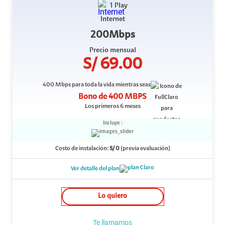
1 Play
Internet
200Mbps
Precio mensual
S/
69.00
400 Mbps
para toda la vida mientras seas
Bono de
400 MBPS
Los primeros 6 meses
Incluye :
Costo de instalación:
S/
0
(previa evaluación)
Ver detalle del plan
Lo quiero
Te llamamos