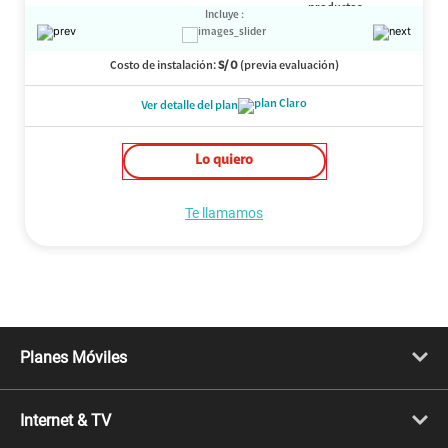
Incluye :
Costo de instalación:
S/
0
(previa evaluación)
Ver detalle del plan
Lo quiero
Te llamamos
Planes Móviles
Portabilidad
Línea Nueva
Internet & TV
Línea Adicional
Planes ilimitados