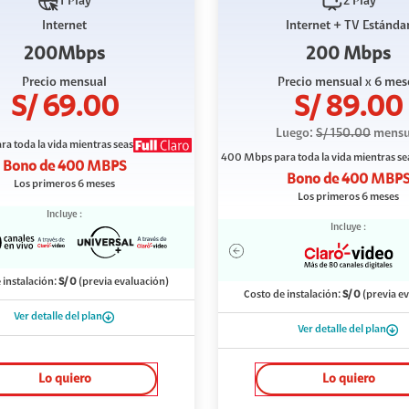
1 Play
2 Play
Internet
Internet + TV Estánda
200Mbps
200 Mbps
Precio mensual
Precio mensual
x 6 mes
S/
69.00
S/
89.00
Luego:
S/
150.00
mensu
ra toda la vida mientras seas
400 Mbps
para toda la vida mientras se
Bono de
400 MBPS
Bono de
400 MBP
Los primeros 6 meses
Los primeros 6 meses
Incluye :
Incluye :
 instalación:
S/
0
(previa evaluación)
Costo de instalación:
S/
0
(previa e
Ver detalle del plan
Ver detalle del plan
Lo quiero
Lo quiero