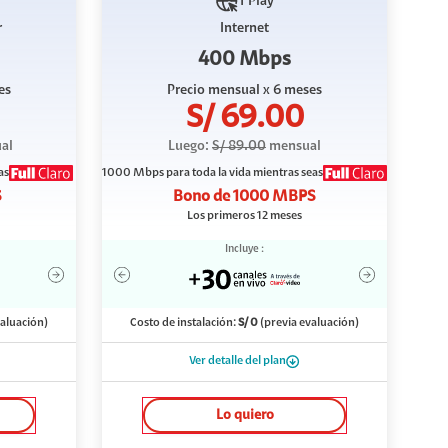
1 Play
r
Internet
400 Mbps
es
Precio mensual
x 6 meses
S/
69.00
al
Luego:
S/
89.00
mensual
as
1000 Mbps
para toda la vida mientras seas
S
Bono de
1000 MBPS
Los primeros 12 meses
Incluye :
valuación)
Costo de instalación:
S/
0
(previa evaluación)
Ver detalle del plan
Lo quiero