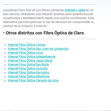
Los planes Claro Dúo en Los Olivos combinan
internet y cable
en un
solo servicio, ofreciendo una solución práctica para quienes buscan
conectividad y entretenimiento desde una misma contratación. Esta
alternativa permite optimizar el uso de servicios sin comprometer la
calidad de la conexión a internet.
Otros distritos con Fibra Óptica de Claro
Internet Fibra Óptica Comas
Internet Fibra Óptica San Juan de Lurigancho
Internet Fibra Óptica Lince
Internet Fibra Óptica Independencia
Internet Fibra Óptica Jesús María
Internet Fibra Óptica San Borja
Internet Fibra Óptica Surquillo
Internet Fibra Óptica San Isidro
Internet Fibra Óptica Miraflores
Internet Fibra Óptica Cercado de Lima