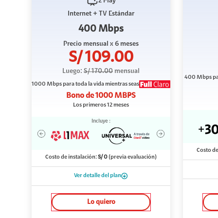
2 Play
Internet + TV Estándar
400 Mbps
Precio mensual
x 6 meses
S/
109.00
Luego:
S/
170.00
mensual
400 Mbps
pa
1000 Mbps
para toda la vida mientras seas
Bono de
1000 MBPS
Los primeros 12 meses
Incluye :
Costo de
Costo de instalación:
S/
0
(previa evaluación)
Ver detalle del plan
Lo quiero