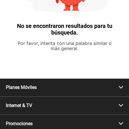
No se encontraron resultados para tu
búsqueda.
Por favor, intenta con una palabra similar o
más general.
Planes Móviles
Portabilidad
Línea Nueva
Internet & TV
Línea Adicional
Planes ilimitados
Internet Fibra Óptica
Prepago Chévere
Internet + TV
Migración
Promociones
Mejora tu plan