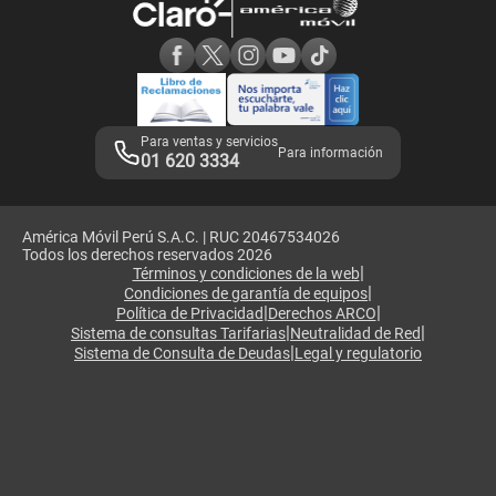
Consulta de reclamos
Consulta de IMEI
Adquirientes iPhone 6, 6S y SE
Hablando Claro
Mensaje de Seguridad
Samsung S25 Ultra
Consideraciones
Términos y Condiciones de Tienda Claro
Libro de Reclamaciones
Legales de marketplace
Para ventas y servicios
Para información
01 620 3334
América Móvil Perú S.A.C. | RUC 20467534026
Todos los derechos reservados 2026
|
Términos y condiciones de la web
|
Condiciones de garantía de equipos
|
|
Política de Privacidad
Derechos ARCO
|
|
Sistema de consultas Tarifarias
Neutralidad de Red
|
Sistema de Consulta de Deudas
Legal y regulatorio