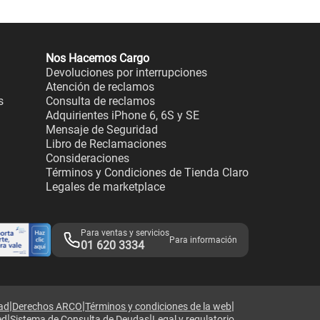
Nos Hacemos Cargo
Devoluciones por interrupciones
Atención de reclamos
s
Consulta de reclamos
Adquirientes iPhone 6, 6S y SE
Mensaje de Seguridad
Libro de Reclamaciones
Consideraciones
Términos y Condiciones de Tienda Claro
Legales de marketplace
Para ventas y servicios
Para información
01 620 3334
|
|
|
dad
Derechos ARCO
Términos y condiciones de la web
|
|
ed
Sistema de Consulta de Deudas
Legal y regulatorio