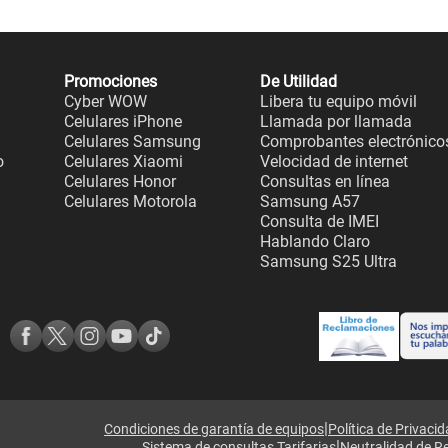
Promociones
De Utilidad
Cyber WOW
Libera tu equipo móvil
Celulares iPhone
Llamada por llamada
Celulares Samsung
Comprobantes electrónico
o
Celulares Xiaomi
Velocidad de internet
Celulares Honor
Consultas en línea
Celulares Motorola
Samsung A57
Consulta de IMEI
Hablando Claro
Samsung S25 Ultra
|
Condiciones de garantía de equipos
Política de Privaci
|
Sistema de consultas Tarifarias
Neutralidad de R