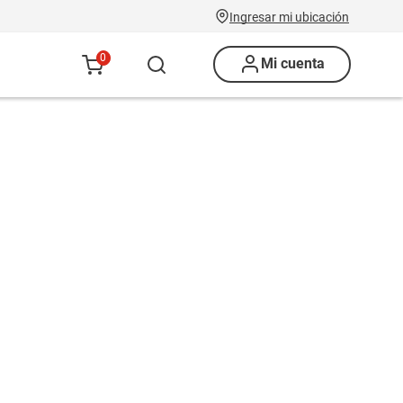
Ingresar mi ubicación
0
Mi cuenta