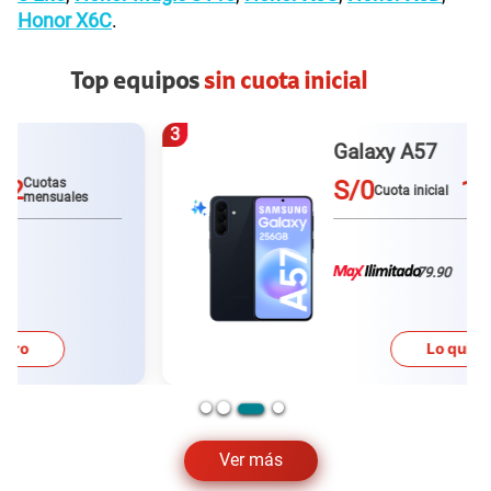
Honor X6C
.
Top equipos
sin cuota inicial
3
Galaxy A57
S/0
12
Cuotas
Cuota inicial
mensuales
79.90
Lo quiero
Ver más