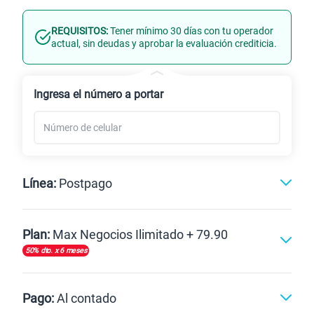
REQUISITOS:
Tener mínimo 30 días con tu operador
Línea Nueva
Portabilidad
actual, sin deudas y aprobar la evaluación crediticia.
Renovación
Ingresa el número a portar
Línea:
Postpago
Postpago
Plan:
Max Negocios Ilimitado + 79.90
50% dto. x 6 meses
Max
Max Ilimitado
Pago:
Al contado