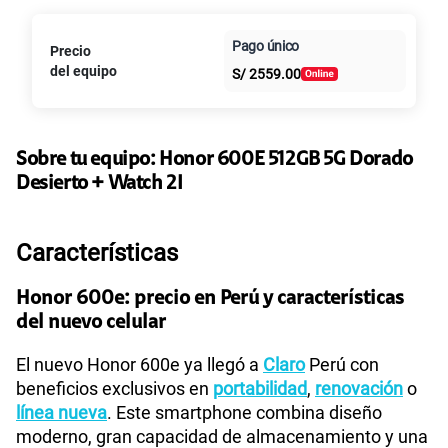
Paga en
Pago único
125GB
en alta velocidad
Precio
Al contado
Cuotas Claro
cuotas sin
S/
39.95
S/
79.90
del equipo
S/
2559.00
intereses
Paga solo
50% dto. x 6 meses
135GB
en alta velocidad
S/
47.95
Sobre tu equipo:
Honor
600E 512GB 5G Dorado
S/
95.90
Paga solo
50% dto. x 12 meses
Desierto + Watch 2I
Ver más planes
Características
Honor 600e: precio en Perú y características
del nuevo celular
El nuevo Honor 600e ya llegó a
Claro
Perú con
beneficios exclusivos en
portabilidad
,
renovación
o
línea nueva
. Este smartphone combina diseño
moderno, gran capacidad de almacenamiento y una