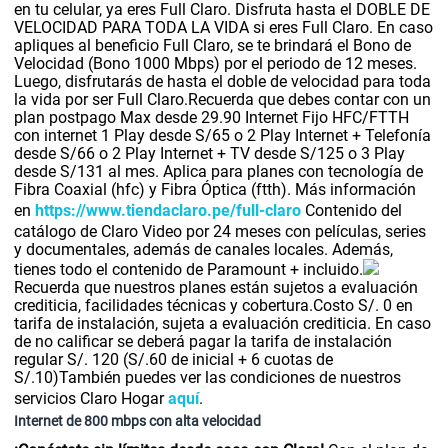
en tu celular, ya eres Full Claro. Disfruta hasta el DOBLE DE
VELOCIDAD PARA TODA LA VIDA si eres Full Claro. En caso
apliques al beneficio Full Claro, se te brindará el Bono de
Velocidad (Bono 1000 Mbps) por el periodo de 12 meses.
Luego, disfrutarás de hasta el doble de velocidad para toda
la vida por ser Full Claro.Recuerda que debes contar con un
plan postpago Max desde 29.90 Internet Fijo HFC/FTTH
con internet 1 Play desde S/65 o 2 Play Internet + Telefonía
desde S/66 o 2 Play Internet + TV desde S/125 o 3 Play
desde S/131 al mes. Aplica para planes con tecnología de
Fibra Coaxial (hfc) y Fibra Óptica (ftth). Más información
en
https://www.tiendaclaro.pe/full-claro
Contenido del
catálogo de Claro Video por 24 meses con películas, series
y documentales, además de canales locales. Además,
tienes todo el contenido de Paramount + incluido.
Recuerda que nuestros planes están sujetos a evaluación
crediticia, facilidades técnicas y cobertura.Costo S/. 0 en
tarifa de instalación, sujeta a evaluación crediticia. En caso
de no calificar se deberá pagar la tarifa de instalación
regular S/. 120 (S/.60 de inicial + 6 cuotas de
S/.10)También puedes ver las condiciones de nuestros
servicios Claro Hogar
aquí
.
Internet de 800 mbps con alta velocidad