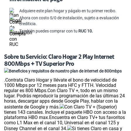
Tu plan incluye
Adquiere este plan hogar y págalo en tu primer recibo.
Ahora con costo S/0 de instalación, sujeto a evaluación
Paquetes de canales
:
Liga 1 Incluido
crediticia.
También puedes comprar con tu
RUC 10.
Ver más planes
Sobre tu Servicio: Claro
Hogar 2 Play Internet
800Mbps + TV Superior Pro
Beneficios y requisitos de nuestro plan de internet de 800mbps
.Contrata Claro Hogar y llévate el bono de velocidad de
1000 Mbps por 12 meses para HFC y FTTH. Velocidad
regular es 800 Mbps.Con Claro TV +, todo en un mismo
lugar. Podrás reproducir la programación de las últimas 24
horas, descargar apps desde Google Play, hablar con la
asistente de Google y más.
Con Claro TV + (Superior)
tienes 143 canales. Incluye el paquete HBO con acceso a la
plataforma HBO max.Encuentra en Claro TV+ tus favoritos
como L1 Max en el canal 10, Universal en el canal 125 y
Disney Channel en el canal 34.
Si tienes Claro en casa y