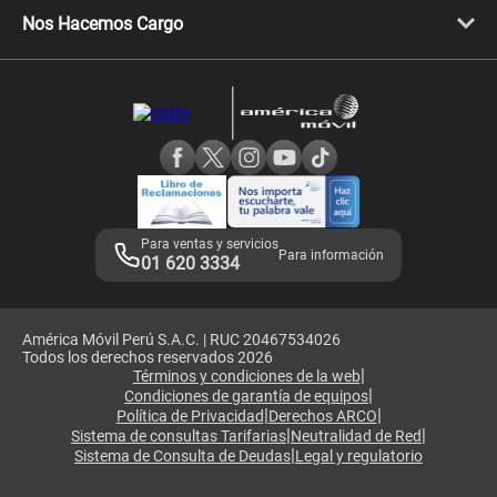
Llamada por llamada
Celulares Motorola
Nos Hacemos Cargo
Comprobantes electrónicos
Velocidad de internet
Devoluciones por interrupciones
Consultas en línea
Atención de reclamos
Samsung A57
Consulta de reclamos
Consulta de IMEI
Adquirientes iPhone 6, 6S y SE
Hablando Claro
Mensaje de Seguridad
Samsung S25 Ultra
Consideraciones
Términos y Condiciones de Tienda Claro
Libro de Reclamaciones
Legales de marketplace
Para ventas y servicios
Para información
01 620 3334
América Móvil Perú S.A.C. | RUC 20467534026
Todos los derechos reservados 2026
|
Términos y condiciones de la web
|
Condiciones de garantía de equipos
|
|
Política de Privacidad
Derechos ARCO
|
|
Sistema de consultas Tarifarias
Neutralidad de Red
|
Sistema de Consulta de Deudas
Legal y regulatorio