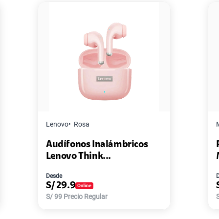
Master G
Negro
ámbricos
Pack de 2 Power Bank Mini
Master-G ...
Desde
S/
77.9
S/
168
Precio Regular