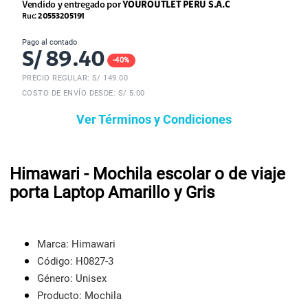
Vendido y entregado por
YOUROUTLET PERU S.A.C
Ruc:
20553205191
Pago al contado
S/
89.40
-
40
%
PRECIO REGULAR: S/
149.00
COSTO DE ENVÍO DESDE: S/ 5.00
Ver Términos y Condiciones
Himawari - Mochila escolar o de viaje
porta Laptop Amarillo y Gris
Marca: Himawari
Código: H0827-3
Género: Unisex
Producto: Mochila