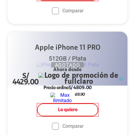
Comparar
Apple iPhone 11 PRO
512GB
/
Plata
AGOTADO
Ahora desde
S/
4429.00
Precio online
S/
4809.00
69.90
Lo quiero
Comparar