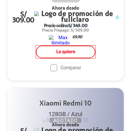
Ahora desde
S/
309.00
Precio online
S/
349.00
Precio Prepago
:
S/
509.00
69.90
Lo quiero
Comparar
Xiaomi Redmi 10
128GB
/
Azul
AGOTADO
Ahora desde