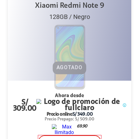
Xiaomi Redmi Note 9
128GB
/
Negro
AGOTADO
Ahora desde
S/
309.00
Precio online
S/
349.00
Precio Prepago
:
S/
509.00
69.90