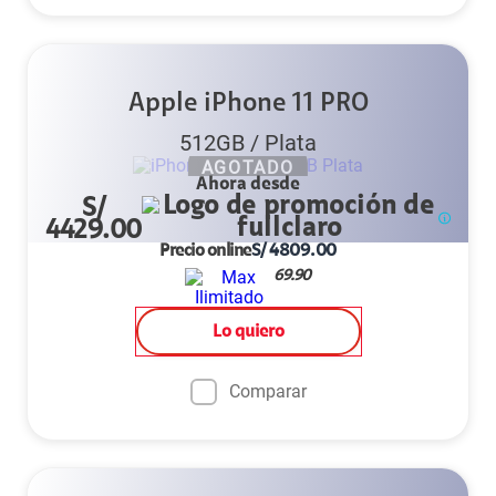
Apple iPhone 11 PRO
512GB
/
Plata
AGOTADO
Ahora desde
S/
4429.00
Precio online
S/
4809.00
69.90
Lo quiero
Comparar