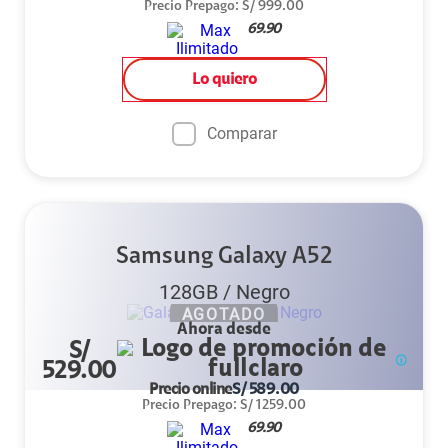
Precio Prepago
:
S/
999.00
69.90
Lo quiero
Comparar
Samsung Galaxy A52
128GB
/
Negro
AGOTADO
Ahora desde
S/
529.00
Precio online
S/
589.00
Precio Prepago
:
S/
1259.00
69.90