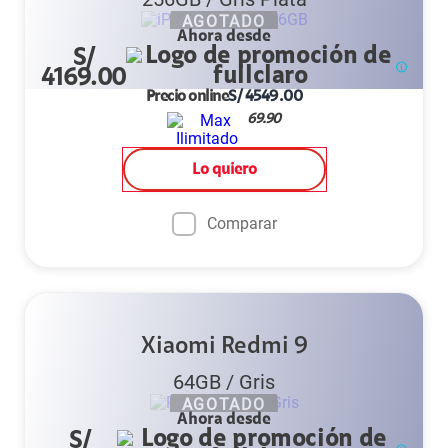
AGOTADO
Ahora desde
S/
4169.00
Precio online
S/
4549.00
69.90
Lo quiero
Comparar
Xiaomi Redmi 9
64GB
/
Gris
AGOTADO
Ahora desde
S/