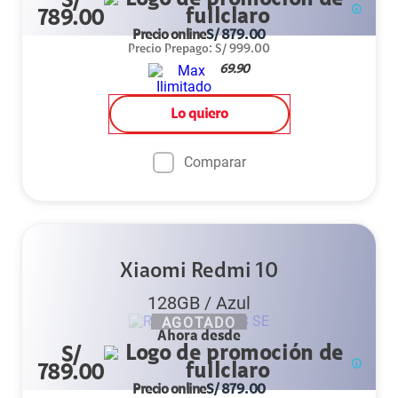
S/
789.00
Precio online
S/
879.00
Precio Prepago
:
S/
999.00
69.90
Lo quiero
Comparar
Xiaomi Redmi 10
128GB
/
Azul
AGOTADO
Ahora desde
S/
789.00
Precio online
S/
879.00