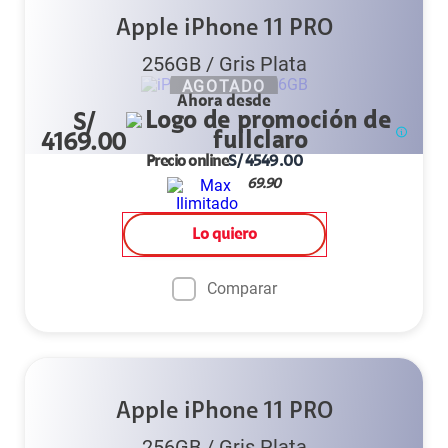
Apple iPhone 11 PRO
256GB
/
Gris Plata
AGOTADO
Ahora desde
S/
4169.00
Precio online
S/
4549.00
69.90
Lo quiero
Comparar
Apple iPhone 11 PRO
256GB
/
Gris Plata