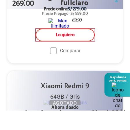
269.00
Precio online
S/
279.00
Precio Prepago
:
S/
559.00
69.90
Lo quiero
Comparar
Te ayudamos
con tu compra
Xiaomi Redmi 9
64GB
/
Gris
AGOTADO
Ahora desde
S/
269.00
Precio online
S/
279.00
Precio Prepago
:
S/
559.00