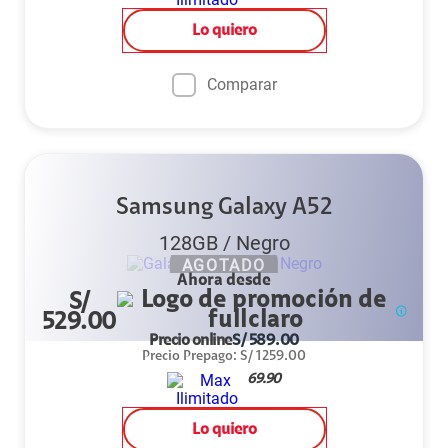
Lo quiero
Comparar
Samsung Galaxy A52
128GB
/
Negro
AGOTADO
Ahora desde
S/
529.00
Precio online
S/
589.00
Precio Prepago
:
S/
1259.00
69.90
Lo quiero