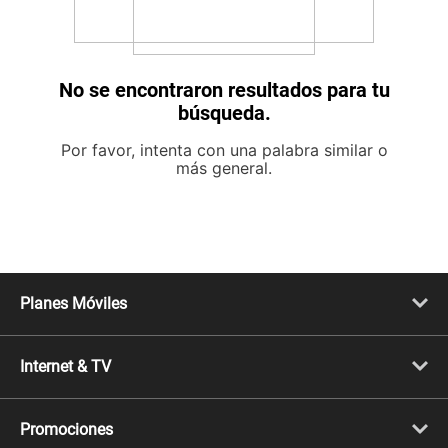
No se encontraron resultados para tu
búsqueda.
Por favor, intenta con una palabra similar o
más general.
Planes Móviles
Portabilidad
Línea Nueva
Internet & TV
Línea Adicional
Planes ilimitados
Internet Fibra Óptica
Prepago Chévere
Internet + TV
Migración
Promociones
Mejora tu plan