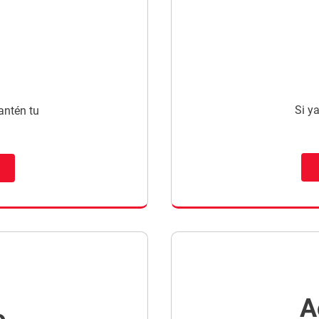
Si ya
antén tu
A
o