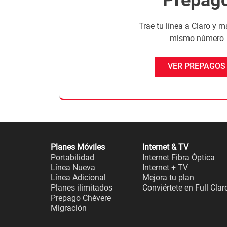
Trae tu línea a Claro y m
mismo número
VER PREPAGOS
Planes Móviles
Internet & TV
Portabilidad
Internet Fibra Óptica
Línea Nueva
Internet + TV
Línea Adicional
Mejora tu plan
Planes ilimitados
Conviértete en Full Clar
Prepago Chévere
Migración