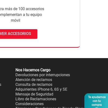
ra más de 100 accesorios
omplementan a tu equipo
móvil
VER ACCESORIOS
Nos Hacemos Cargo
Devoluciones por interrupciones
Atención de reclamos
s
Consulta de reclamos
Adquirientes iPhone 6, 6S y SE
Mensaje de Seguridad
Te ayudamos
Libro de Reclamaciones
con tu
Consideraciones
compra