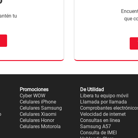
Encuent
antén tu
que c
Promociones
De Utilidad
Cyber WOW
Libera tu equipo móvil
Celulares iPhone
Llamada por llamada
Celulares Samsung
Comprobantes electrónico
o
Celulares Xiaomi
Velocidad de internet
Celulares Honor
Consultas en línea
Celulares Motorola
Samsung A57
Consulta de IMEI