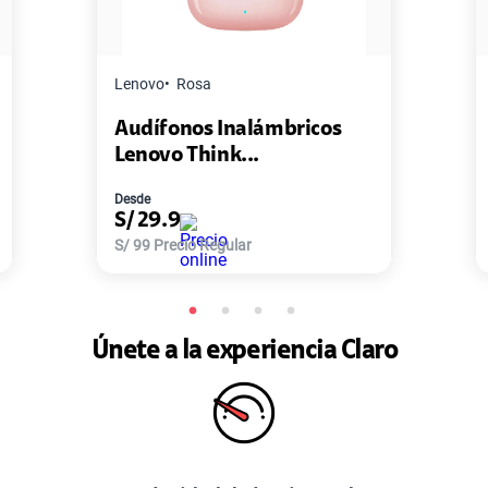
Master G
Negro
ricos
Pack de 2 Power Bank Mini
Master-G ...
Desde
S/
77.9
S/
168
Precio Regular
Únete a la experiencia Claro