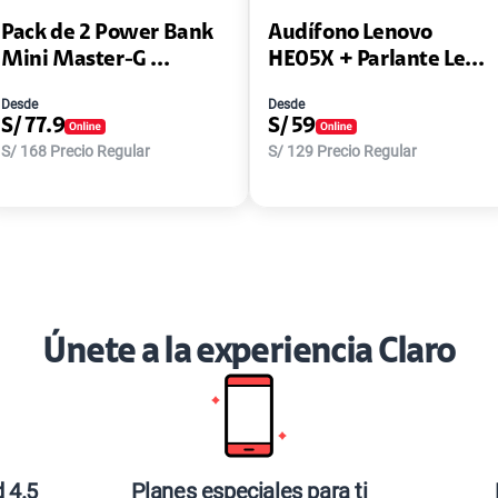
Pack de 2 Power Bank
Audífono Lenovo
Mini Master-G ...
HE05X + Parlante Le...
Desde
Desde
S/
77.9
S/
59
S/
168
Precio Regular
S/
129
Precio Regular
Únete a la experiencia Claro
d 4.5
Planes especiales para ti