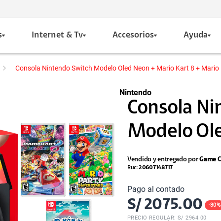
s
Internet & Tv
Accesorios
Ayuda
Consola Nintendo Switch Modelo Oled Neon + Mario Kart 8 + Mari
Nintendo
Consola Ni
Modelo Ole
Vendido y entregado por
Game C
Ruc:
20607148717
Pago al contado
S/
2075.00
-
30
%
PRECIO REGULAR: S/
2964.00