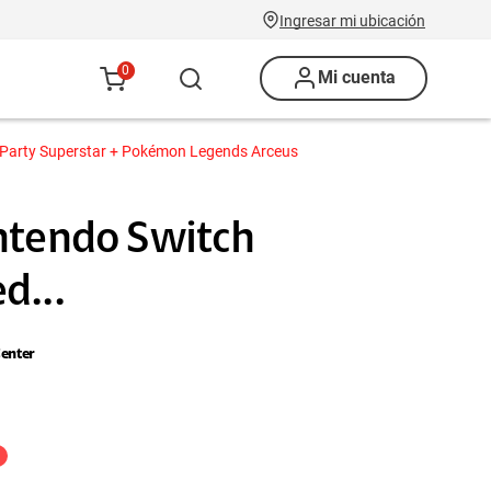
Ingresar mi ubicación
0
Mi cuenta
o Party Superstar + Pokémon Legends Arceus
ntendo Switch
d...
enter