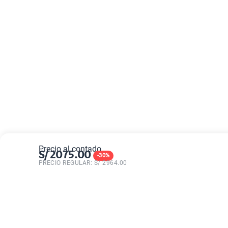
Precio al contado
S/
2075.00
-
30
%
PRECIO REGULAR: S/
2964.00