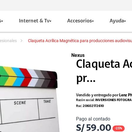
s
Internet & Tv
Accesorios
Ayuda
esionales
Claqueta Acrílica Magnética para producciones audiovisu
Nexus
Claqueta A
pr...
Vendido y entregado por
Lenz P
Razón social:
INVERSIONES FOTOGRAF
Ruc:
20602172610
Pago al contado
S/
59.00
-
25
%