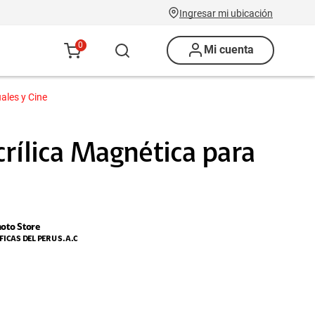
Ingresar mi ubicación
0
Mi cuenta
ales y Cine
crílica Magnética para
hoto Store
ICAS DEL PERU S.A.C