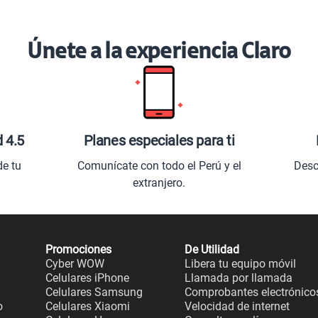
Únete a la experiencia Claro
d 4.5
Planes especiales para ti
de tu
Comunícate con todo el Perú y el
Desc
extranjero.
Promociones
De Utilidad
Cyber WOW
Libera tu equipo móvil
Celulares iPhone
Llamada por llamada
Celulares Samsung
Comprobantes electrónico
o
Celulares Xiaomi
Velocidad de internet