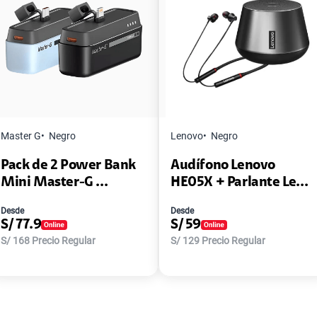
Master G
Negro
Lenovo
Negro
Pack de 2 Power Bank
Audífono Lenovo
Mini Master-G ...
HE05X + Parlante Le...
Desde
Desde
S/
77.9
S/
59
S/
168
Precio Regular
S/
129
Precio Regular