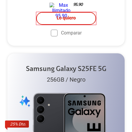
95.90
Lo quiero
Comparar
Samsung Galaxy S25FE 5G
256GB
/
Negro
25
% Dto.