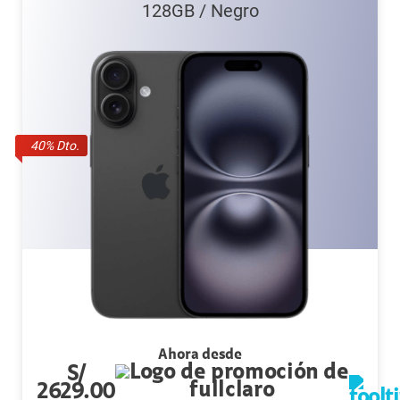
128GB
/
Negro
40
% Dto.
Ahora desde
S/
2629.00