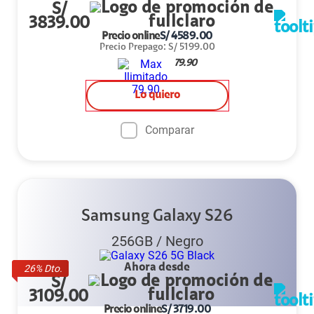
S/
3839.00
Precio online
S/
4589.00
Precio Prepago
:
S/
5199.00
79.90
Lo quiero
Comparar
Samsung Galaxy S26
256GB
/
Negro
Ahora desde
26
% Dto.
S/
3109.00
Precio online
S/
3719.00