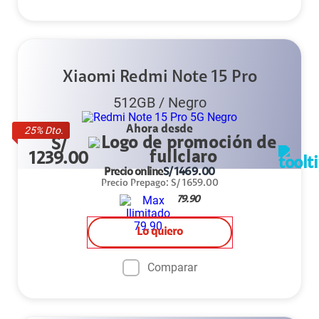
Xiaomi Redmi Note 15 Pro
512GB
/
Negro
Ahora desde
25
% Dto.
S/
1239.00
Precio online
S/
1469.00
Precio Prepago
:
S/
1659.00
79.90
Lo quiero
Comparar