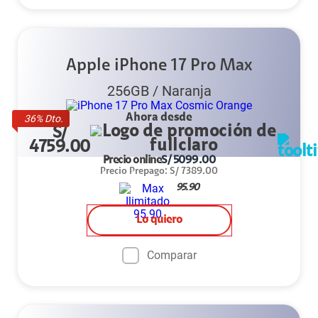
Apple iPhone 17 Pro Max
256GB
/
Naranja
Ahora desde
36
% Dto.
S/
4759.00
Precio online
S/
5099.00
Precio Prepago
:
S/
7389.00
95.90
Lo quiero
Comparar