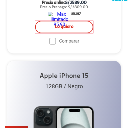
Precio online
S/
2589.00
Precio Prepago
:
S/
4309.00
95.90
Lo quiero
Comparar
Apple iPhone 15
128GB
/
Negro