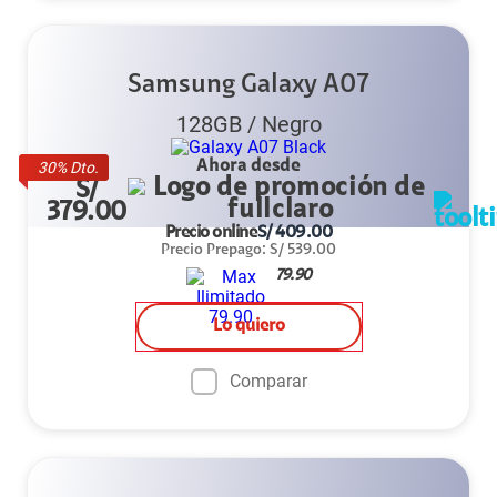
Samsung Galaxy A07
128GB
/
Negro
Ahora desde
30
% Dto.
S/
379.00
Precio online
S/
409.00
Precio Prepago
:
S/
539.00
79.90
Lo quiero
Comparar