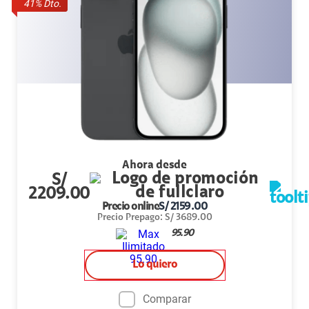
41
% Dto.
Ahora desde
S/
2209.00
Precio online
S/
2159.00
Precio Prepago
:
S/
3689.00
95.90
Lo quiero
Comparar