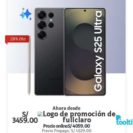
28
% Dto.
Ahora desde
S/
3459.00
Precio online
S/
4059.00
Precio Prepago
:
S/
4829.00