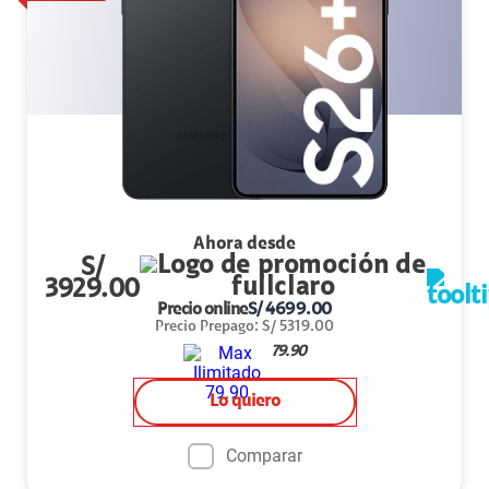
Ahora desde
S/
3929.00
Precio online
S/
4699.00
Precio Prepago
:
S/
5319.00
79.90
Lo quiero
Comparar