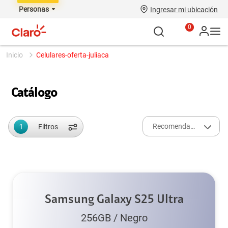
Personas
Ingresar mi ubicación
0
celulares-oferta-juliaca
Catálogo
1
Recomendados
Filtros
Samsung Galaxy S25 Ultra
256GB
/
Negro