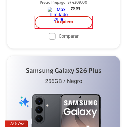
Precio Prepago
:
S/
4209.00
79.90
Lo quiero
Comparar
Samsung Galaxy S26 Plus
256GB
/
Negro
26
% Dto.