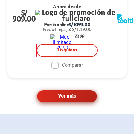
Ahora desde
S/
909.00
Precio online
S/
1059.00
Precio Prepago
:
S/
1219.00
79.90
Lo quiero
Comparar
Ver más