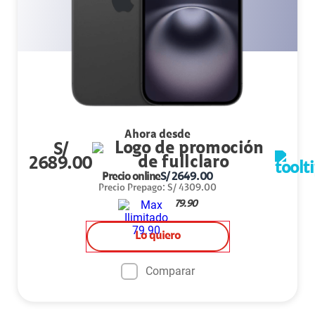
Ahora desde
S/
2689.00
Precio online
S/
2649.00
Precio Prepago
:
S/
4309.00
79.90
Lo quiero
Comparar