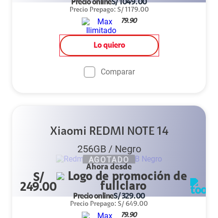
Precio online
S/
1049.00
Precio Prepago
:
S/
1179.00
79.90
Lo quiero
Comparar
Xiaomi REDMI NOTE 14
256GB
/
Negro
AGOTADO
Ahora desde
S/
249.00
Precio online
S/
329.00
Precio Prepago
:
S/
649.00
79.90