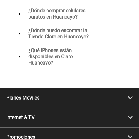
¿Dónde comprar celulares
baratos en Huancayo?
¿Dónde puedo encontrar la
Tienda Claro en Huancayo?
¿Qué iPhones están
disponibles en Claro
Huancayo?
Planes Móviles
Portabilidad
Línea Nueva
Internet & TV
Línea Adicional
Planes ilimitados
Internet Fibra Óptica
Prepago Chévere
Internet + TV
Migración
Promociones