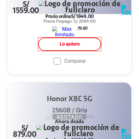
S/
1559.00
Precio online
S/
1849.00
Precio Prepago
:
S/
2089.00
79.90
Lo quiero
Comparar
Honor X8C 5G
256GB
/
Gris
AGOTADO
Ahora desde
S/
879.00