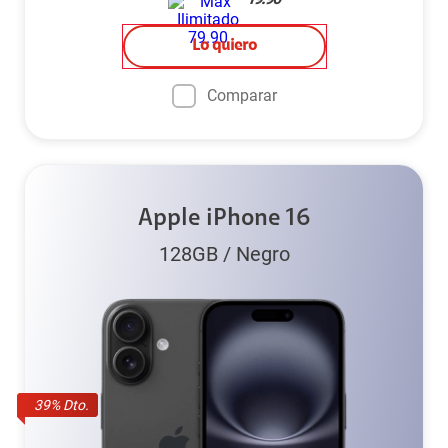
79.90
Lo quiero
Comparar
Apple iPhone 16
128GB
/
Negro
39
% Dto.