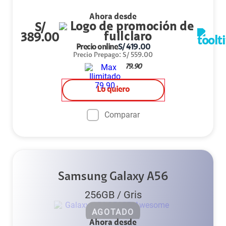
Ahora desde
S/
389.00
Precio online
S/
419.00
Precio Prepago
:
S/
559.00
79.90
Lo quiero
Comparar
Samsung Galaxy A56
256GB
/
Gris
AGOTADO
Ahora desde