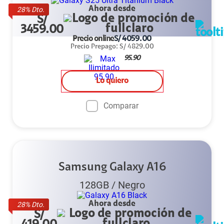
Ahora desde
28
% Dto.
S/
3459.00
Precio online
S/
4059.00
Precio Prepago
:
S/
4829.00
95.90
Lo quiero
Comparar
Samsung Galaxy A16
128GB
/
Negro
Ahora desde
28
% Dto.
S/