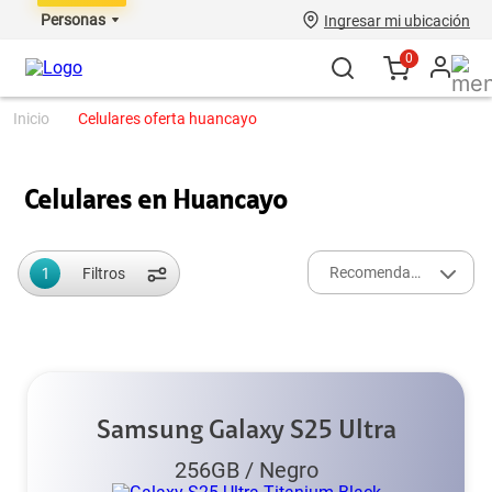
Personas
Ingresar mi ubicación
0
celulares oferta huancayo
Celulares en Huancayo
1
Recomendados
Filtros
Samsung Galaxy S25 Ultra
256GB
/
Negro