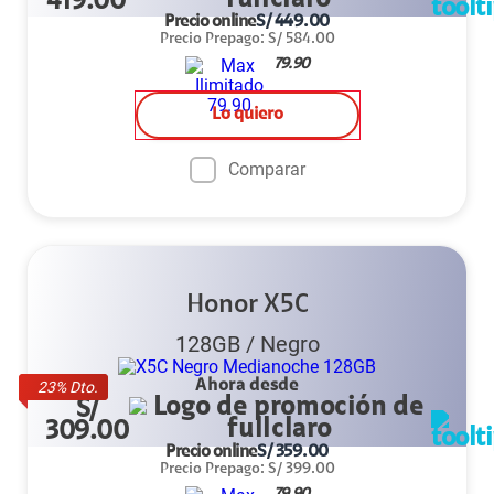
419.00
Precio online
S/
449.00
Precio Prepago
:
S/
584.00
79.90
Lo quiero
Comparar
Honor X5C
128GB
/
Negro
Ahora desde
23
% Dto.
S/
309.00
Precio online
S/
359.00
Precio Prepago
:
S/
399.00