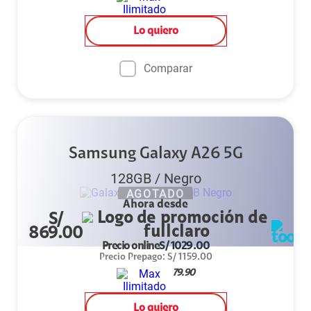
Lo quiero
Comparar
Samsung Galaxy A26 5G
128GB
/
Negro
AGOTADO
Ahora desde
S/
869.00
Precio online
S/
1029.00
Precio Prepago
:
S/
1159.00
79.90
Lo quiero