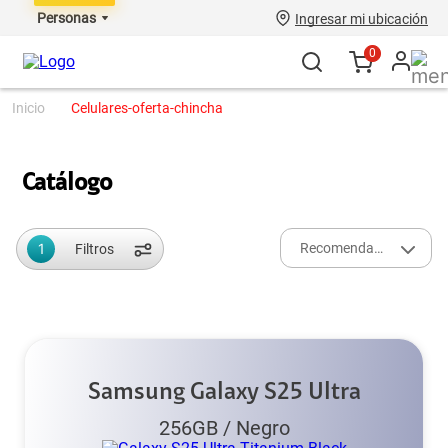
Personas
Ingresar mi ubicación
0
celulares-oferta-chincha
Catálogo
1
Recomendados
Filtros
Samsung Galaxy S25 Ultra
256GB
/
Negro