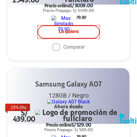
2549.00
Precio online
S/
3009.00
Precio Prepago
:
S/
3409.00
79.90
Lo quiero
Comparar
Samsung Galaxy A07
128GB
/
Negro
Ahora desde
25
% Dto.
S/
439.00
Precio online
S/
529.00
Precio Prepago
:
S/
589.00