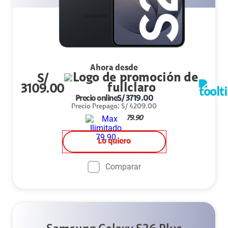
Ahora desde
S/
3109.00
Precio online
S/
3719.00
Precio Prepago
:
S/
4209.00
79.90
Lo quiero
Comparar