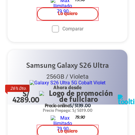
79.90
Lo quiero
Comparar
Samsung Galaxy S26 Ultra
256GB
/
Violeta
Ahora desde
26
% Dto.
S/
4289.00
Precio online
S/
5139.00
Precio Prepago
:
S/
5819.00
79.90
Lo quiero