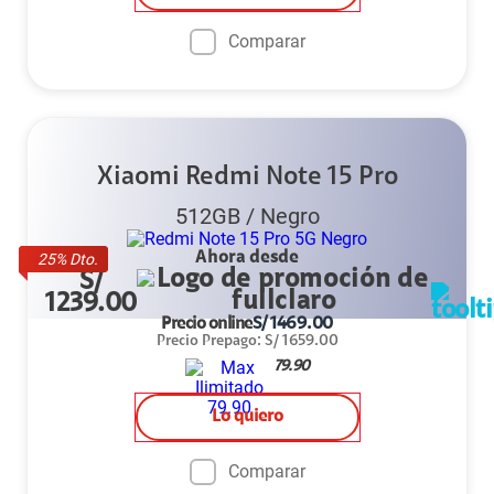
Comparar
Xiaomi Redmi Note 15 Pro
512GB
/
Negro
Ahora desde
25
% Dto.
S/
1239.00
Precio online
S/
1469.00
Precio Prepago
:
S/
1659.00
79.90
Lo quiero
Comparar