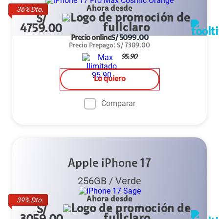
Ahora desde
36
% Dto.
S/
4759.00
Precio online
S/
5099.00
Precio Prepago
:
S/
7389.00
95.90
Lo quiero
Comparar
Apple iPhone 17
256GB
/
Verde
Ahora desde
39
% Dto.
S/