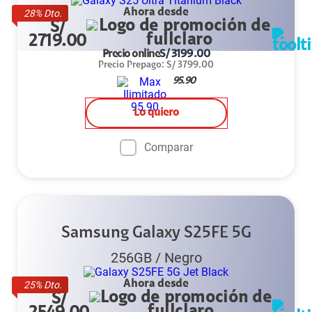
Ahora desde
28
% Dto.
S/
2719.00
Precio online
S/
3199.00
Precio Prepago
:
S/
3799.00
95.90
Lo quiero
Comparar
Samsung Galaxy S25FE 5G
256GB
/
Negro
Ahora desde
25
% Dto.
S/