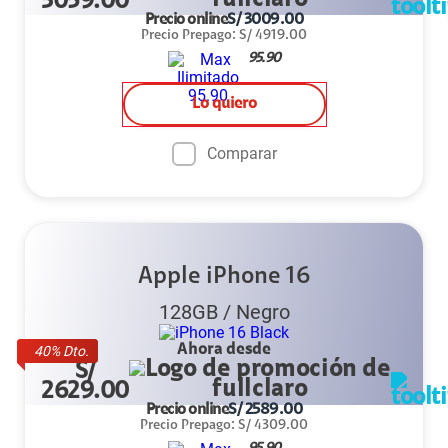
3059.00
Precio online
S/
3009.00
Precio Prepago
:
S/
4919.00
95.90
Lo quiero
Comparar
Apple iPhone 16
128GB
/
Negro
Ahora desde
40
% Dto.
S/
2629.00
Precio online
S/
2589.00
Precio Prepago
:
S/
4309.00