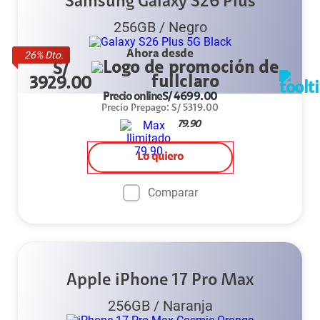
Samsung Galaxy S26 Plus
256GB
/
Negro
Ahora desde
26
% Dto.
S/
3929.00
Precio online
S/
4699.00
Precio Prepago
:
S/
5319.00
79.90
Lo quiero
Comparar
Apple iPhone 17 Pro Max
256GB
/
Naranja