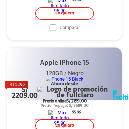
95.90
Lo quiero
Comparar
Apple iPhone 15
128GB
/
Negro
Ahora desde
41
% Dto.
S/
2209.00
Precio online
S/
2159.00
Precio Prepago
:
S/
3689.00
95.90
Lo quiero