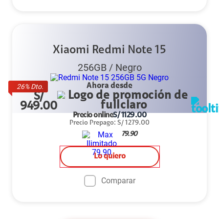
Xiaomi Redmi Note 15
256GB
/
Negro
Ahora desde
26
% Dto.
S/
949.00
Precio online
S/
1129.00
Precio Prepago
:
S/
1279.00
79.90
Lo quiero
Comparar