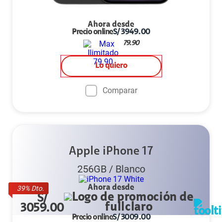
Ahora desde
Precio online
S/
3949.00
79.90
Lo quiero
Comparar
Apple iPhone 17
256GB
/
Blanco
Ahora desde
39
% Dto.
S/
3059.00
Precio online
S/
3009.00