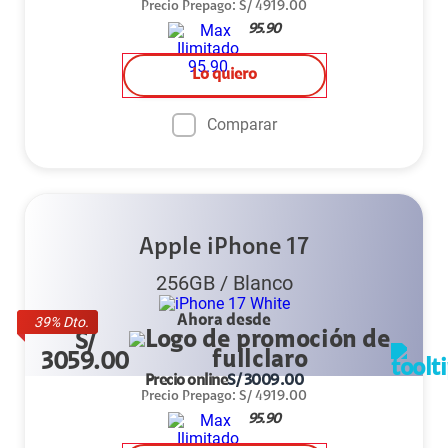
Precio Prepago
:
S/
4919.00
95.90
Lo quiero
Comparar
Apple iPhone 17
256GB
/
Blanco
Ahora desde
39
% Dto.
S/
3059.00
Precio online
S/
3009.00
Precio Prepago
:
S/
4919.00
95.90