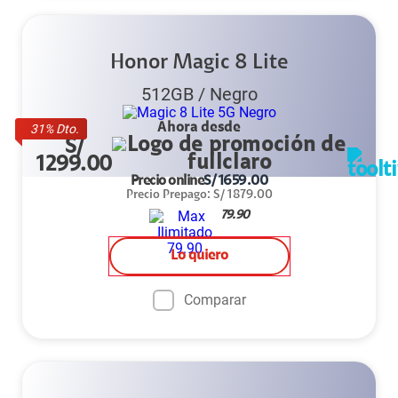
Honor Magic 8 Lite
512GB
/
Negro
Ahora desde
31
% Dto.
S/
1299.00
Precio online
S/
1659.00
Precio Prepago
:
S/
1879.00
79.90
Lo quiero
Comparar