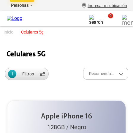
Personas
Ingresar mi ubicación
0
celulares 5g
Celulares 5G
1
Recomendados
Filtros
Apple iPhone 16
128GB
/
Negro