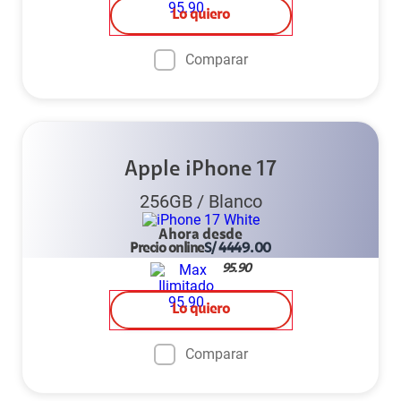
Lo quiero
Comparar
Apple iPhone 17
256GB
/
Blanco
Ahora desde
Precio online
S/
4449.00
95.90
Lo quiero
Comparar