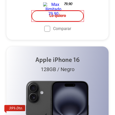
79.90
Lo quiero
Comparar
Apple iPhone 16
128GB
/
Negro
39
% Dto.