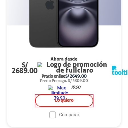
Ahora desde
S/
2689.00
Precio online
S/
2649.00
Precio Prepago
:
S/
4309.00
79.90
Lo quiero
Comparar