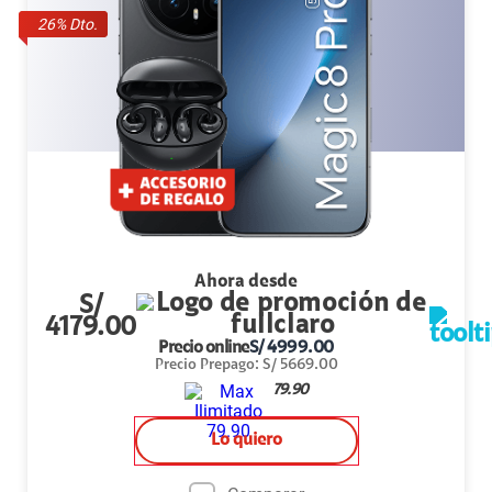
26
% Dto.
Ahora desde
S/
4179.00
Precio online
S/
4999.00
Precio Prepago
:
S/
5669.00
79.90
Lo quiero