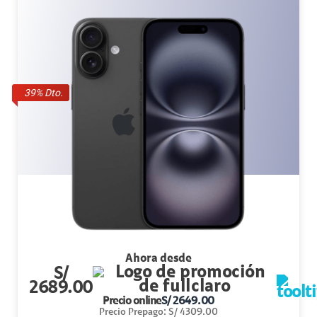
39
% Dto.
Ahora desde
S/
2689.00
Precio online
S/
2649.00
Precio Prepago
:
S/
4309.00