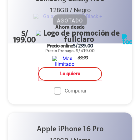
128GB
/
Negro
AGOTADO
Ahora desde
S/
199.00
Precio online
S/
239.00
Precio Prepago
:
S/
419.00
69.90
Lo quiero
Comparar
Apple iPhone 16 Pro