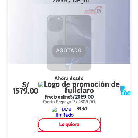
128GB
/
Negro
AGOTADO
Ahora desde
S/
1579.00
Precio online
S/
2069.00
Precio Prepago
:
S/
4309.00
95.90
Lo quiero