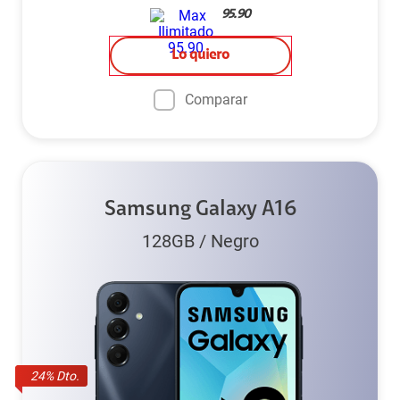
95.90
Lo quiero
Comparar
Samsung Galaxy A16
128GB
/
Negro
24
% Dto.