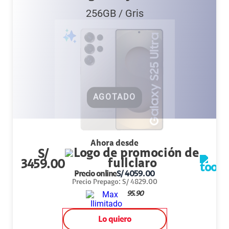
256GB
/
Gris
AGOTADO
Ahora desde
S/
3459.00
Precio online
S/
4059.00
Precio Prepago
:
S/
4829.00
95.90
Lo quiero