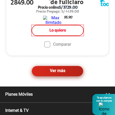
2849.00
Precio online
S/
3729.00
Precio Prepago
:
S/
4439.00
95.90
Lo quiero
Comparar
Ver más
Planes Móviles
Te ayudamos
con tu compra
Portabilidad
Línea Nueva
Internet & TV
Línea Adicional