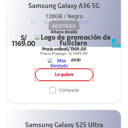
Samsung Galaxy A36 5G
128GB
/
Negro
AGOTADO
Ahora desde
S/
1169.00
Precio online
S/
1369.00
Precio Prepago
:
S/
1509.00
69.90
Lo quiero
Comparar
Samsung Galaxy S25 Ultra