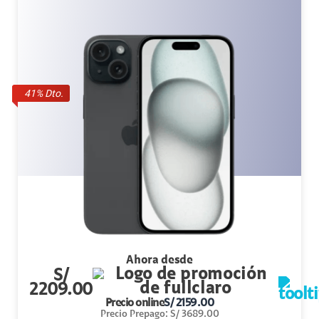
41
% Dto.
Ahora desde
S/
2209.00
Precio online
S/
2159.00
Precio Prepago
:
S/
3689.00