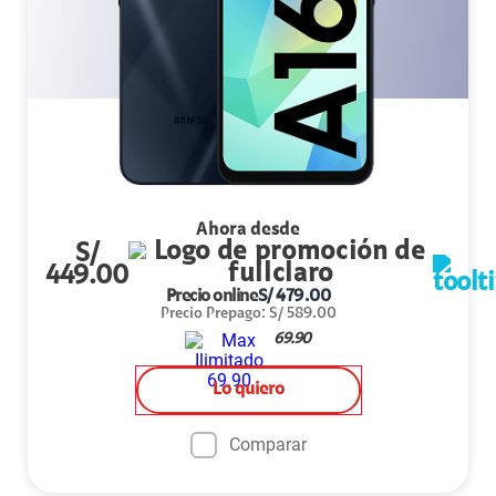
Ahora desde
S/
449.00
Precio online
S/
479.00
Precio Prepago
:
S/
589.00
69.90
Lo quiero
Comparar