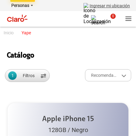
Personas
Ingresar mi ubicación
0
yape
Catálogo
1
Recomendados
Filtros
Apple iPhone 15
128GB
/
Negro