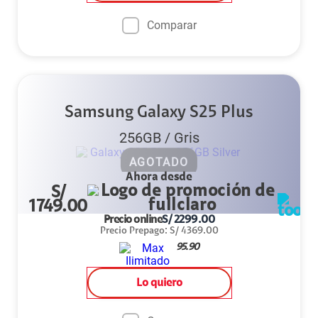
Comparar
Samsung Galaxy S25 Plus
256GB
/
Gris
AGOTADO
Ahora desde
S/
1749.00
Precio online
S/
2299.00
Precio Prepago
:
S/
4369.00
95.90
Lo quiero