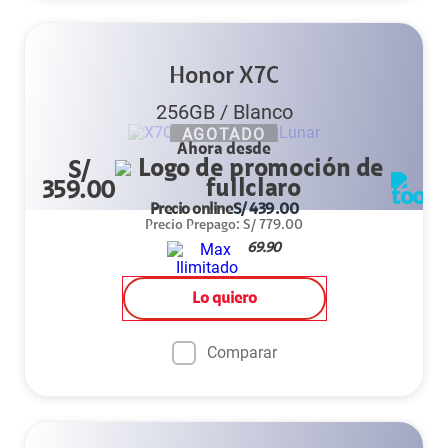
Honor X7C
256GB
/
Blanco
AGOTADO
Ahora desde
S/
359.00
Precio online
S/
439.00
Precio Prepago
:
S/
779.00
69.90
Lo quiero
Comparar