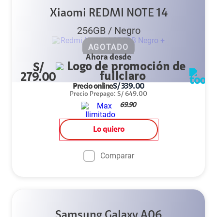
Xiaomi REDMI NOTE 14
256GB
/
Negro
AGOTADO
Ahora desde
S/
279.00
Precio online
S/
339.00
Precio Prepago
:
S/
649.00
69.90
Lo quiero
Comparar
Samsung Galaxy A06