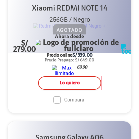
Xiaomi REDMI NOTE 14
256GB
/
Negro
AGOTADO
Ahora desde
S/
279.00
Precio online
S/
339.00
Precio Prepago
:
S/
649.00
69.90
Lo quiero
Comparar
Samsung Galaxy A06