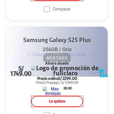
Comparar
Samsung Galaxy S25 Plus
256GB
/
Gris
AGOTADO
Ahora desde
S/
1749.00
Precio online
S/
2299.00
Precio Prepago
:
S/
4369.00
95.90
Lo quiero