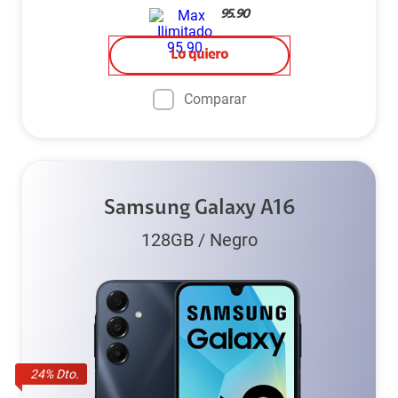
95.90
Lo quiero
Comparar
Samsung Galaxy A16
128GB
/
Negro
24
% Dto.