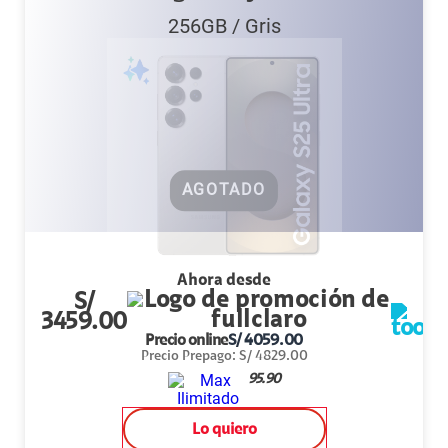
256GB
/
Gris
AGOTADO
Ahora desde
S/
3459.00
Precio online
S/
4059.00
Precio Prepago
:
S/
4829.00
95.90
Lo quiero