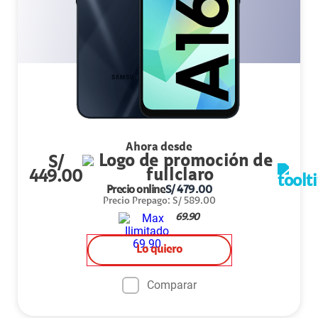
Ahora desde
S/
449.00
Precio online
S/
479.00
Precio Prepago
:
S/
589.00
69.90
Lo quiero
Comparar