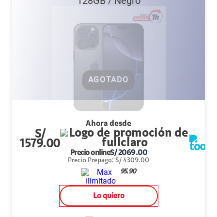
128GB
/
Negro
AGOTADO
Ahora desde
S/
1579.00
Precio online
S/
2069.00
Precio Prepago
:
S/
4309.00
95.90
Lo quiero