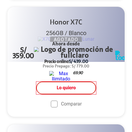
Honor X7C
256GB
/
Blanco
AGOTADO
Ahora desde
S/
359.00
Precio online
S/
439.00
Precio Prepago
:
S/
779.00
69.90
Lo quiero
Comparar