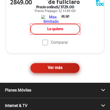
2849.00
Precio online
S/
3729.00
Precio Prepago
:
S/
4439.00
95.90
Lo quiero
Comparar
Ver más
Planes Móviles
Portabilidad
Línea Nueva
Internet & TV
Línea Adicional