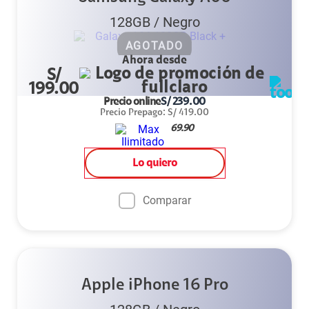
128GB
/
Negro
AGOTADO
Ahora desde
S/
199.00
Precio online
S/
239.00
Precio Prepago
:
S/
419.00
69.90
Lo quiero
Comparar
Apple iPhone 16 Pro