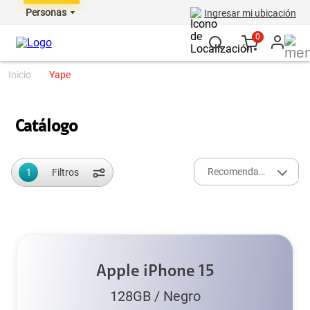
Personas
Ingresar mi ubicación
0
yape
Catálogo
1
Recomendados
Filtros
Apple iPhone 15
128GB
/
Negro