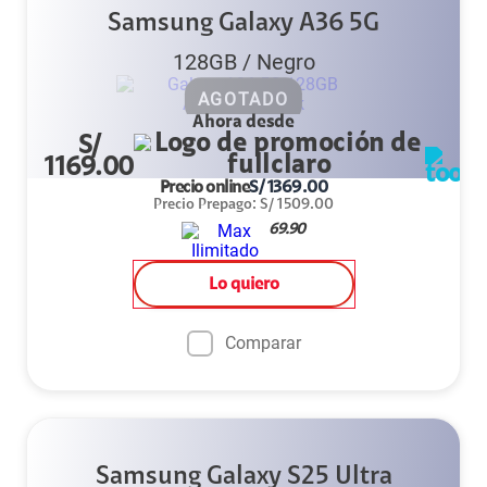
Samsung Galaxy A36 5G
128GB
/
Negro
AGOTADO
Ahora desde
S/
1169.00
Precio online
S/
1369.00
Precio Prepago
:
S/
1509.00
69.90
Lo quiero
Comparar
Samsung Galaxy S25 Ultra