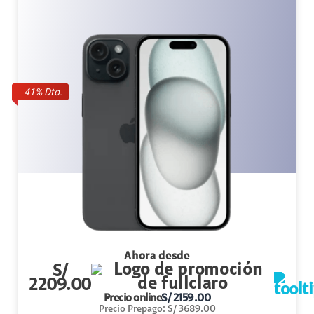
41
% Dto.
Ahora desde
S/
2209.00
Precio online
S/
2159.00
Precio Prepago
:
S/
3689.00