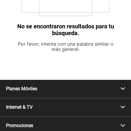
No se encontraron resultados para tu
búsqueda.
Por favor, intenta con una palabra similar o
más general.
Planes Móviles
Portabilidad
Línea Nueva
Internet & TV
Línea Adicional
Planes ilimitados
Internet Fibra Óptica
Prepago Chévere
Internet + TV
Migración
Promociones
Mejora tu plan