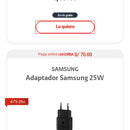
Envío gratis
Lo quiero
S/
70.00
Paga online y
AHORRA
SAMSUNG
Adaptador Samsung 25W
47
% Dto.