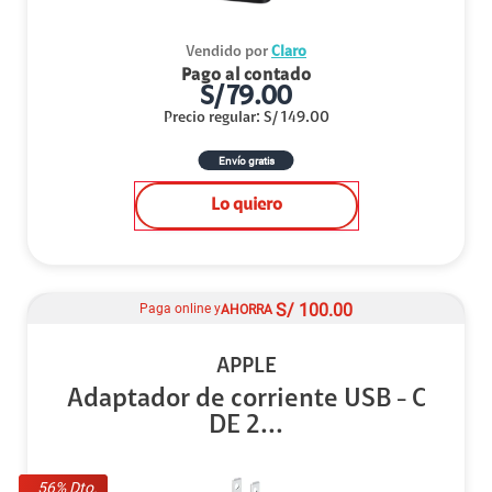
Vendido por
Claro
Pago al contado
S/
79.00
Precio regular
:
S/
149.00
Envío gratis
Lo quiero
S/
100.00
Paga online y
AHORRA
APPLE
Adaptador de corriente USB - C
DE 2...
56
% Dto.