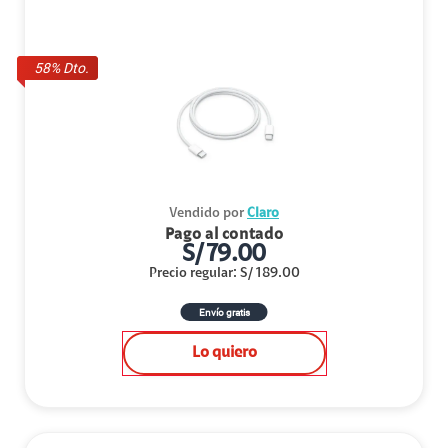
58
% Dto.
Vendido por
Claro
Pago al contado
S/
79.00
Precio regular
:
S/
189.00
Envío gratis
Lo quiero