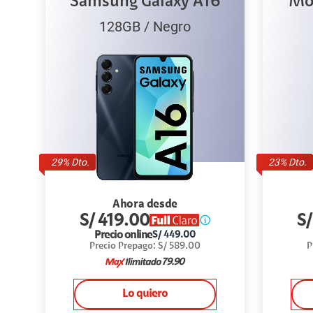
Samsung Galaxy A16
Mo
128GB
/
Negro
29
% Dto.
23
% Dto.
Ahora desde
S/
419.00
S
Precio online
S/
449.00
Precio Prepago
:
S/
589.00
P
79.90
Lo quiero