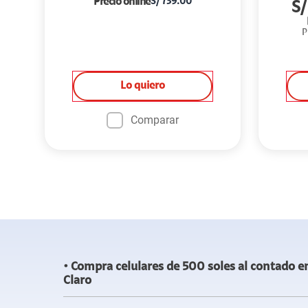
Precio online
S/
739.00
S
P
Lo quiero
Comparar
Compra celulares de 500 soles al contado e
Claro