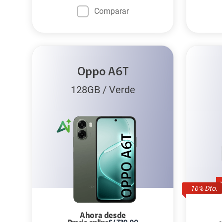
Comparar
Oppo A6T
128GB
/
Verde
16
% Dto.
Ahora desde