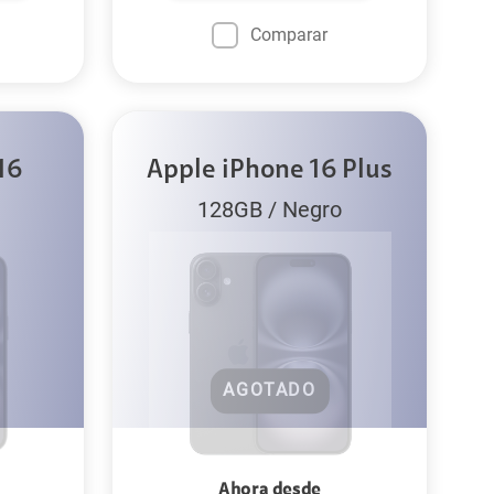
Comparar
16
Apple iPhone 16 Plus
128GB
/
Negro
AGOTADO
Ahora desde