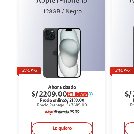
Apple iPhone 15
A
128GB
/
Negro
41
% Dto.
40
% Dto.
Ahora desde
S/
2209.00
S/
Precio online
S/
2159.00
Precio Prepago
:
S/
3689.00
Pr
95.90
Lo quiero