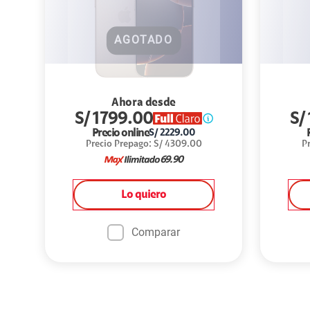
AGOTADO
Ahora desde
S/
1799.00
S/
Precio online
S/
2229.00
Precio Prepago
:
S/
4309.00
P
69.90
Lo quiero
Comparar