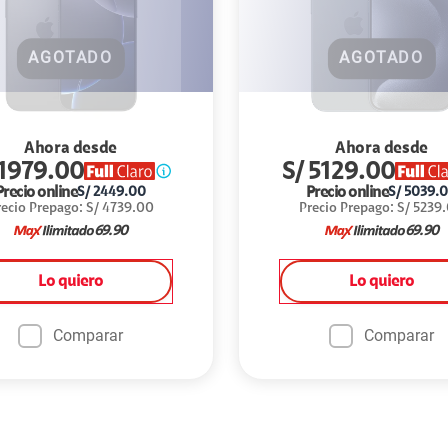
AGOTADO
AGOTADO
Ahora desde
Ahora desde
1979.00
S/
5129.00
Precio online
Precio online
S/
2449.00
S/
5039.
recio Prepago
:
S/
4739.00
Precio Prepago
:
S/
5239
69.90
69.90
Lo quiero
Lo quiero
Comparar
Comparar