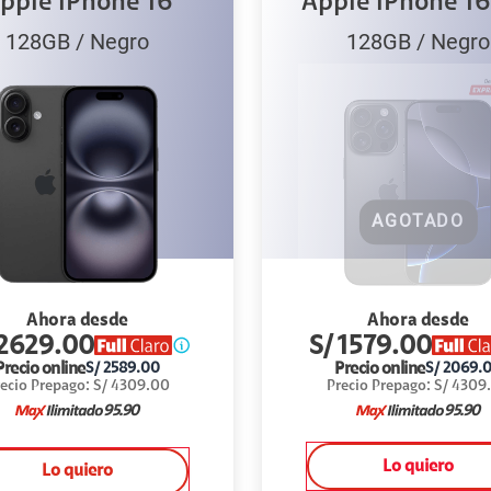
pple iPhone 16
Apple iPhone 16
128GB
/
Negro
128GB
/
Negro
AGOTADO
Ahora desde
Ahora desde
2629.00
S/
1579.00
Precio online
Precio online
S/
2589.00
S/
2069.
ecio Prepago
:
S/
4309.00
Precio Prepago
:
S/
4309
95.90
95.90
Lo quiero
Lo quiero