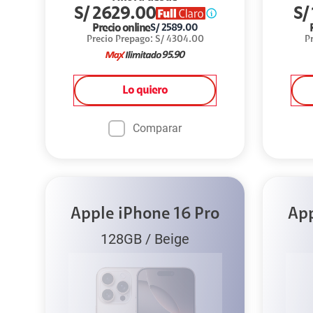
S/
2629.00
S/
Precio online
S/
2589.00
Precio Prepago
:
S/
4304.00
P
95.90
Lo quiero
Comparar
Apple iPhone 16 Pro
App
128GB
/
Beige