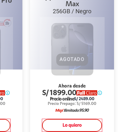
 Pro
Max
256GB
/
Negro
AGOTADO
Ahora desde
S/
1899.00
Precio online
00
S/
2489.00
.00
Precio Prepago
:
S/
5169.00
95.90
Lo quiero