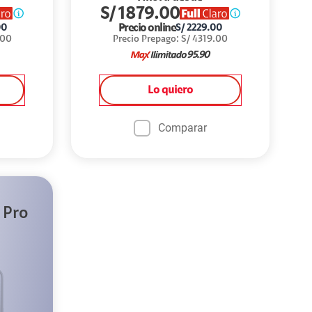
S/
1879.00
Precio online
00
S/
2229.00
.00
Precio Prepago
:
S/
4319.00
95.90
Lo quiero
Comparar
 Pro