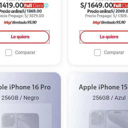
1419.00
S/
1649.00
Precio online
Precio online
S/
1869.00
S/
2069.
recio Prepago
:
S/
3879.00
Precio Prepago
:
S/
4389
95.90
95.90
Lo quiero
Lo quiero
Comparar
Comparar
le iPhone 16 Pro
Apple iPhone 15
256GB
/
Negro
256GB
/
Azul