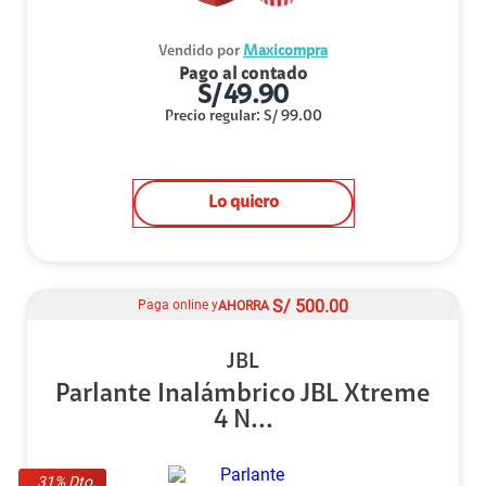
Vendido por
Maxicompra
Pago al contado
S/
49.90
Precio regular
:
S/
99.00
Lo quiero
S/
500.00
Paga online y
AHORRA
JBL
Parlante Inalámbrico JBL Xtreme
4 N...
31
% Dto.