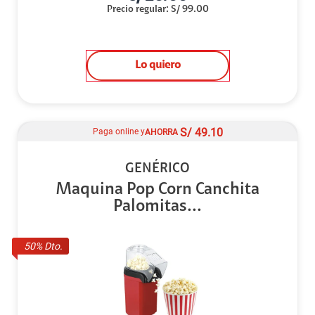
Precio regular
:
S/
99.00
Lo quiero
S/
49.10
Paga online y
AHORRA
GENÉRICO
Maquina Pop Corn Canchita
Palomitas...
50
% Dto.