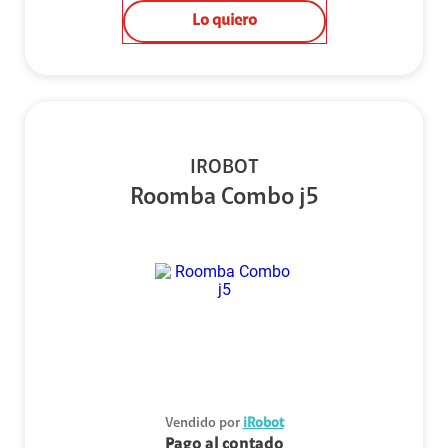
Lo quiero
IROBOT
Roomba Combo j5
Vendido por
iRobot
Pago al contado