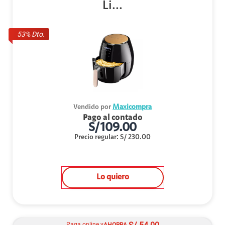
Li...
53
% Dto.
Vendido por
Maxicompra
Pago al contado
S/
109.00
Precio regular
:
S/
230.00
Lo quiero
Paga online y
AHORRA