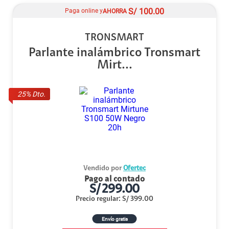
S/
100.00
Paga online y
AHORRA
TRONSMART
Parlante inalámbrico Tronsmart
Mirt...
25
% Dto.
Vendido por
Ofertec
Pago al contado
S/
299.00
Precio regular
:
S/
399.00
Envío gratis