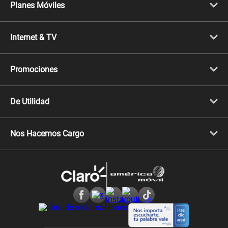
Planes Móviles
Portabilidad
Línea Nueva
Internet & TV
Línea Adicional
Planes ilimitados
Internet Fibra Óptica
Prepago Chévere
Internet + TV
Migración
Promociones
Mejora tu plan
Conviértete en Full Claro
Cyber WOW
Celulares iPhone
De Utilidad
Celulares Samsung
Celulares Xiaomi
Libera tu equipo móvil
Celulares Honor
Llamada por llamada
Celulares Motorola
Nos Hacemos Cargo
Comprobantes electrónicos
Velocidad de internet
Devoluciones por interrupciones
Consultas en línea
Atención de reclamos
Samsung A57
Consulta de reclamos
Consulta de IMEI
Adquirientes iPhone 6, 6S y SE
Hablando Claro
Mensaje de Seguridad
Samsung S25 Ultra
Consideraciones
Términos y Condiciones de Tienda Claro
Libro de Reclamaciones
Legales de marketplace