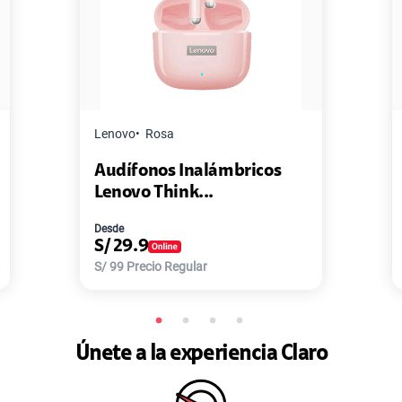
Master G
Negro
ámbricos
Pack de 2 Power Bank Mini
Master-G ...
Desde
S/
77.9
S/
168
Precio Regular
Únete a la experiencia Claro