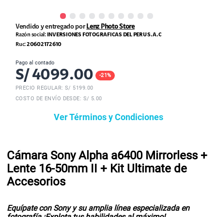
Vendido y entregado por
Lenz Photo Store
Razón social:
INVERSIONES FOTOGRAFICAS DEL PERU S.A.C
Ruc:
20602172610
Pago al contado
S/
4099.00
-
21
%
PRECIO REGULAR: S/
5199.00
COSTO DE ENVÍO DESDE: S/ 5.00
Ver Términos y Condiciones
Cámara Sony Alpha a6400 Mirrorless +
Lente 16-50mm II + Kit Ultimate de
Accesorios
Equípate con Sony y su amplia línea especializada en
fotografía ¡Explota tus habilidades al máximo!