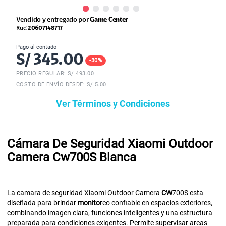
Vendido y entregado por
Game Center
Ruc:
20607148717
Pago al contado
S/
345.00
-
30
%
PRECIO REGULAR: S/
493.00
COSTO DE ENVÍO DESDE: S/ 5.00
Ver Términos y Condiciones
Cámara De Seguridad Xiaomi Outdoor
Camera Cw700S Blanca
La camara de seguridad Xiaomi Outdoor Camera
CW
700S esta
diseñada para brindar
monitor
eo confiable en espacios exteriores,
combinando imagen clara, funciones inteligentes y una estructura
preparada para condiciones exigentes. Permite supervisar areas