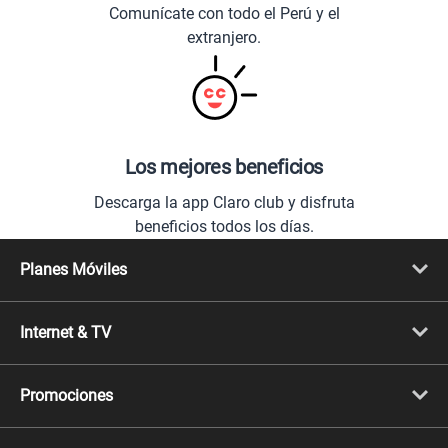
Comunícate con todo el Perú y el
extranjero.
Los mejores beneficios
Descarga la app Claro club y disfruta
beneficios todos los días.
Planes Móviles
Portabilidad
Línea Nueva
Internet & TV
Línea Adicional
Planes ilimitados
Internet Fibra Óptica
Prepago Chévere
Internet + TV
Migración
Promociones
Mejora tu plan
Conviértete en Full Claro
Cyber WOW