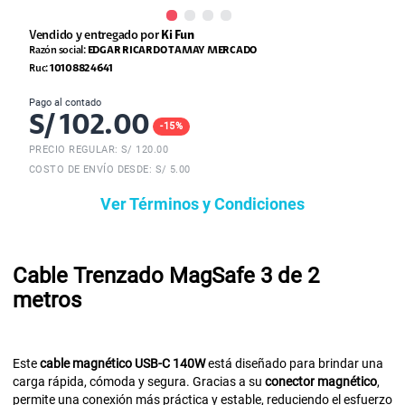
Vendido y entregado por
Ki Fun
Razón social:
EDGAR RICARDO TAMAY MERCADO
Ruc:
10108824641
Pago al contado
S/
102.00
-
15
%
PRECIO REGULAR: S/
120.00
COSTO DE ENVÍO DESDE: S/ 5.00
Ver Términos y Condiciones
Cable Trenzado MagSafe 3 de 2
metros
Este
cable magnético USB-C 140W
está diseñado para brindar una
carga rápida, cómoda y segura. Gracias a su
conector magnético
,
permite una conexión más práctica y estable, reduciendo el esfuerzo