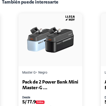
También puede interesarte
Lenovo
Negro
er Bank Mini
Audífono Lenovo HE05X +
Parlante Le...
Desde
S/
59