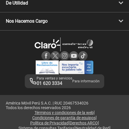
Celulares iPhone
De Utilidad
Celulares Samsung
Celulares Xiaomi
Libera tu equipo móvil
Celulares Honor
Llamada por llamada
Celulares Motorola
Nos Hacemos Cargo
Comprobantes electrónicos
Velocidad de internet
Devoluciones por interrupciones
Consultas en línea
Atención de reclamos
Samsung A57
Consulta de reclamos
Consulta de IMEI
Adquirientes iPhone 6, 6S y SE
Hablando Claro
Mensaje de Seguridad
Samsung S25 Ultra
Consideraciones
Términos y Condiciones de Tienda Claro
Libro de Reclamaciones
Legales de marketplace
Para ventas y servicios
Para información
01 620 3334
América Móvil Perú S.A.C. | RUC 20467534026
Todos los derechos reservados 2026
|
Términos y condiciones de la web
|
Condiciones de garantía de equipos
|
|
Política de Privacidad
Derechos ARCO
|
|
Sistema de consultas Tarifarias
Neutralidad de Red