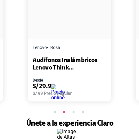
Master G
Negro
Inalámbricos
Pack de 2 Power Bank
nk...
Master-G ...
Desde
S/
77.9
gular
S/
168
Precio Regular
Únete a la experiencia Claro